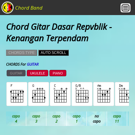
Chord Band
Chord Gitar Dasar Repvblik -
Kenangan Terpendam
CHORDS TYPE
AUTO SCROLL
CHORDS For
GUITAR
GUITAR
UKULELE
PIANO