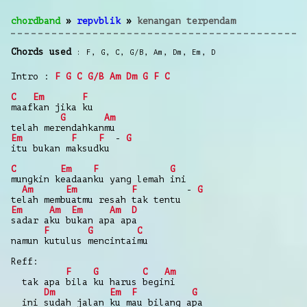
chordband
»
repvblik
»
kenangan terpendam
Chords used
F
,
G
,
C
,
G/B
,
Am
,
Dm
,
Em
,
D
Intro :
F
G
C
G/B
Am
Dm
G
F
C
C
Em
F
maafkan jika ku
G
Am
telah merendahkanmu
Em
F
F
-
G
itu bukan maksudku
C
Em
F
G
mungkin keadaanku yang lemah ini
Am
Em
F
-
G
telah membuatmu resah tak tentu
Em
Am
Em
Am
D
sadar aku bukan apa apa
F
G
C
namun kutulus mencintaimu
Reff:
F
G
C
Am
tak apa bila ku harus begini
Dm
Em
F
G
ini sudah jalan ku mau bilang apa