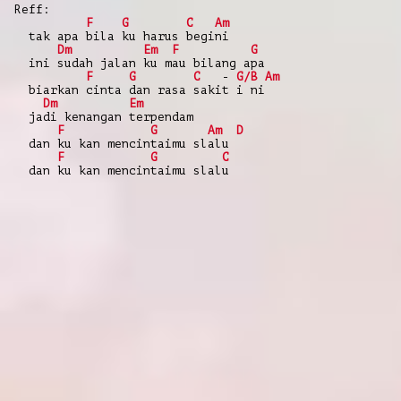
Reff:
F
G
C
Am
tak apa bila ku harus begini
Dm
Em
F
G
ini sudah jalan ku mau bilang apa
F
G
C
-
G/B
Am
biarkan cinta dan rasa sakit i ni
Dm
Em
jadi kenangan terpendam
F
G
Am
D
dan ku kan mencintaimu slalu
F
G
C
dan ku kan mencintaimu slalu