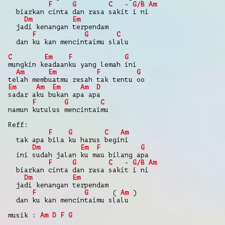
F
G
C
-
G/B
Am
biarkan cinta dan rasa sakit i ni
Dm
Em
jadi kenangan terpendam
F
G
C
dan ku kan mencintaimu slalu
C
Em
F
G
mungkin keadaanku yang lemah ini
Am
Em
F
G
telah membuatmu resah tak tentu oo
Em
Am
Em
Am
D
sadar aku bukan apa apa
F
G
C
namun kutulus mencintaimu
Reff:
F
G
C
Am
tak apa bila ku harus begini
Dm
Em
F
G
ini sudah jalan ku mau bilang apa
F
G
C
-
G/B
Am
biarkan cinta dan rasa sakit i ni
Dm
Em
jadi kenangan terpendam
F
G
(
Am
)
dan ku kan mencintaimu slalu
musik :
Am
D
F
G