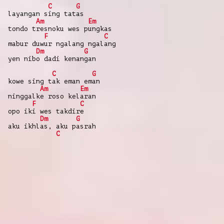
C
G
layangan sing tatas
Am
Em
tondo tresnoku wes pungkas
F
C
mabur duwur ngalang ngalang
Dm
G
yen nibo dadi kenangan
C
G
kowe sing tak eman eman
Am
Em
ninggalke roso kelaran
F
C
opo iki wes takdire
Dm
G
aku ikhlas, aku pasrah
C