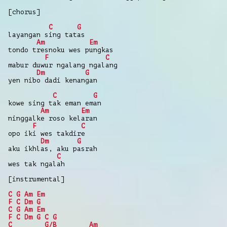
[chorus]
C
G
layangan sing tatas
Am
Em
tondo tresnoku wes pungkas
F
C
mabur duwur ngalang ngalang
Dm
G
yen nibo dadi kenangan
C
G
kowe sing tak eman eman
Am
Em
ninggalke roso kelaran
F
C
opo iki wes takdire
Dm
G
aku ikhlas, aku pasrah
C
wes tak ngalah
[instrumental]
C
G
Am
Em
F
C
Dm
G
C
G
Am
Em
F
C
Dm
G
C
G
C
G/B
Am