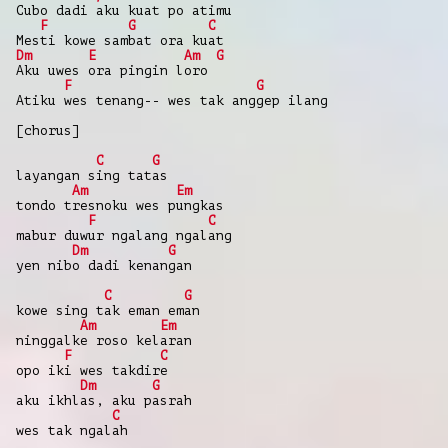
Cubo dadi aku kuat po atimu
F
G
C
Mesti kowe sambat ora kuat
Dm
E
Am
G
Aku uwes ora pingin loro
F
G
Atiku wes tenang-- wes tak anggep ilang
[chorus]
C
G
layangan sing tatas
Am
Em
tondo tresnoku wes pungkas
F
C
mabur duwur ngalang ngalang
Dm
G
yen nibo dadi kenangan
C
G
kowe sing tak eman eman
Am
Em
ninggalke roso kelaran
F
C
opo iki wes takdire
Dm
G
aku ikhlas, aku pasrah
C
wes tak ngalah