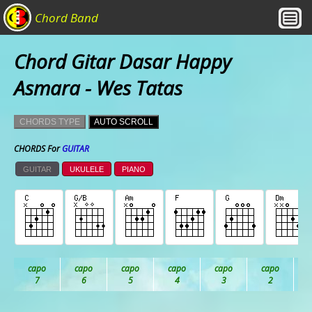
Chord Band
Chord Gitar Dasar Happy
Asmara - Wes Tatas
CHORDS TYPE
AUTO SCROLL
CHORDS For
GUITAR
GUITAR
UKULELE
PIANO