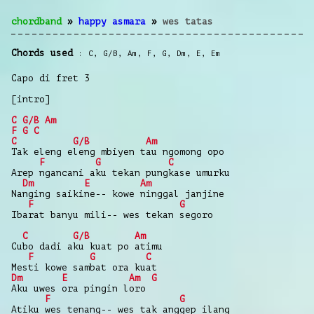
chordband
»
happy asmara
»
wes tatas
Chords used
C
,
G/B
,
Am
,
F
,
G
,
Dm
,
E
,
Em
Capo di fret 3
[intro]
C
G/B
Am
F
G
C
C
G/B
Am
Tak eleng eleng mbiyen tau ngomong opo
F
G
C
Arep ngancani aku tekan pungkase umurku
Dm
E
Am
Nanging saikine-- kowe ninggal janjine
F
G
Ibarat banyu mili-- wes tekan segoro
C
G/B
Am
Cubo dadi aku kuat po atimu
F
G
C
Mesti kowe sambat ora kuat
Dm
E
Am
G
Aku uwes ora pingin loro
F
G
Atiku wes tenang-- wes tak anggep ilang