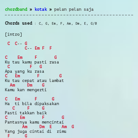
chordband
»
kotak
»
pelan pelan saja
Chords used
C
,
G
,
Em
,
F
,
Am
,
Dm
,
E
,
G/B
[intro]
C
C
--
G
C
--
Em
F
F
C
Em
F
G
Ku tau kamu pasti rasa
C
F
G
Apa yang ku rasa
C
Em
F
G
Ku tau cepat atau lambat
Am
Dm
G
Kamu kan mengerti
C
Em
F
G
Ha ti bila dipaksakan
C
F
G
Pasti takkan baik
C
Em
F
G
Pantasnya kamu mencintai
Am
Dm
E
Am
G
Yang juga cintai di rimu
F
G