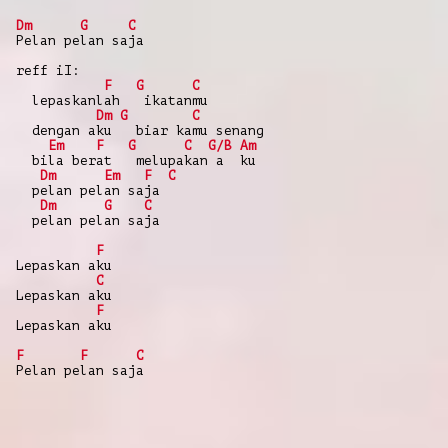
Dm
G
C
Pelan pelan saja
reff iI:
F
G
C
lepaskanlah ikatanmu
Dm
G
C
dengan aku biar kamu senang
Em
F
G
C
G/B
Am
bila berat melupakan a ku
Dm
Em
F
C
pelan pelan saja
Dm
G
C
pelan pelan saja
F
Lepaskan aku
C
Lepaskan aku
F
Lepaskan aku
F
F
C
Pelan pelan saja