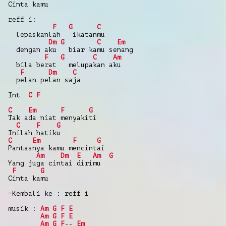
Cinta kamu
reff i:
F
G
C
lepaskanlah ikatanmu
Dm
G
C
Em
dengan aku biar kamu senang
F
G
C
Am
bila berat melupakan aku
F
Dm
C
pelan pelan saja
Int
C
F
C
Em
F
G
Tak ada niat menyakiti
C
F
G
Inilah hatiku
C
Em
F
G
Pantasnya kamu mencintai
Am
Dm
E
Am
G
Yang juga cintai dirimu
F
G
Cinta kamu
=Kembali ke : reff i
musik :
Am
G
F
E
Am
G
F
E
Am
G
F
--
Em