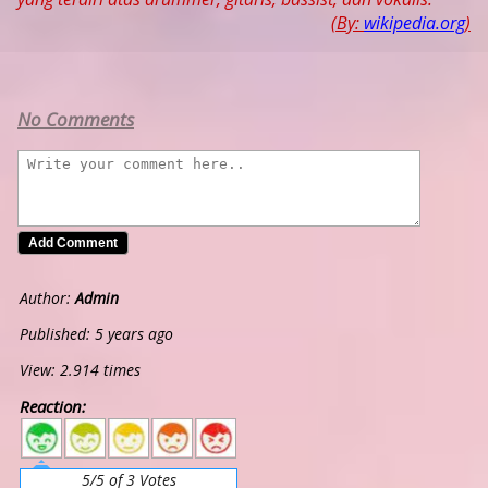
(By:
wikipedia.org
)
No Comments
Author:
Admin
Published: 5 years ago
View: 2.914 times
Reaction:
5
4
3
2
1
5/5 of 3 Votes