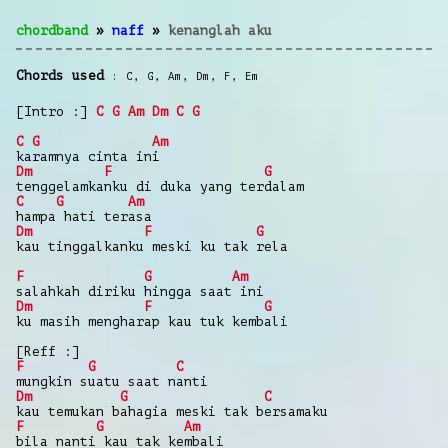
chordband
»
naff
»
kenanglah aku
Chords used
C
,
G
,
Am
,
Dm
,
F
,
Em
[Intro :]
C
G
Am
Dm
C
G
C
G
Am
karamnya cinta ini
Dm
F
G
tenggelamkanku di duka yang terdalam
C
G
Am
hampa hati terasa
Dm
F
G
kau tinggalkanku meski ku tak rela
F
G
Am
salahkah diriku hingga saat ini
Dm
F
G
ku masih mengharap kau tuk kembali
[Reff :]
F
G
C
mungkin suatu saat nanti
Dm
G
C
kau temukan bahagia meski tak bersamaku
F
G
Am
bila nanti kau tak kembali