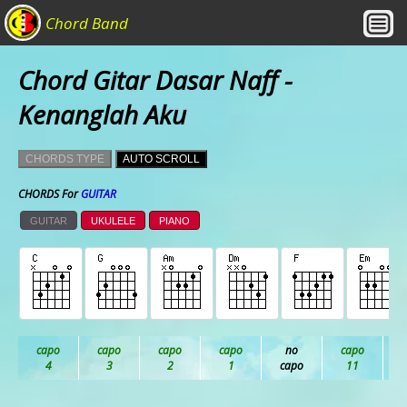
Chord Band
Chord Gitar Dasar Naff -
Kenanglah Aku
CHORDS TYPE
AUTO SCROLL
CHORDS For
GUITAR
GUITAR
UKULELE
PIANO