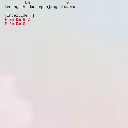
Dm
G
kenanglah aku sepanjang hidupmu
[Interlude :]
F
Em
Dm
G
C
F
Em
Dm
G