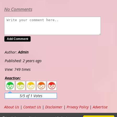
No Comments
Author:
Admin
Published: 2 years ago
View: 749 times
Reaction:
5
4
3
2
1
5/5 of 1 Votes
About Us
|
Contact Us
|
Disclaimer
|
Privacy Policy
|
Advertise
Copyright ©
2026
www.chordband.com
. All Rights Reserved