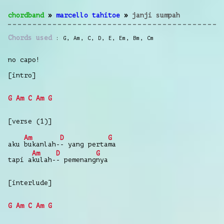
chordband
»
marcello tahitoe
»
janji sumpah
Chords used
G
,
Am
,
C
,
D
,
E
,
Em
,
Bm
,
Cm
no capo!
[intro]
G
Am
C
Am
G
[verse (1)]
Am
D
G
aku
bukanlah-
- yang perta
ma
Am
D
G
tapi a
kulah-
- pemenang
nya
[interlude]
G
Am
C
Am
G