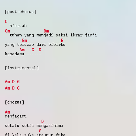
[post-chorus]
C
biarlah
Cm
Bm
tuhan yang men
jadi saksi ikrar janji
Em
E
yang te
rucap dari bibir
ku
Am
C
D
kepada
mu---
---
-
[instrumental]
Am
D
G
Am
D
G
[chorus]
Am
menjagamu
D
selalu setia me
ngasihimu
G
di kala suka a
taupun duka