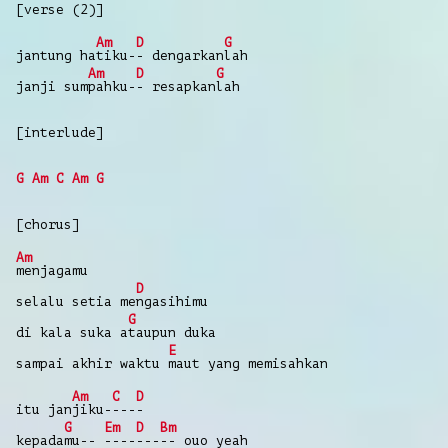
[verse (2)]
Am
D
G
jantung ha
tiku-
- dengarkan
lah
Am
D
G
janji sum
pahku-
- resapkan
lah
[interlude]
G
Am
C
Am
G
[chorus]
Am
menjagamu
D
selalu setia me
ngasihimu
G
di kala suka a
taupun duka
E
sampai akhir waktu
maut yang memisahkan
Am
C
D
itu jan
jiku-
---
-
G
Em
D
Bm
kepada
mu--
----
---
-- ouo yeah