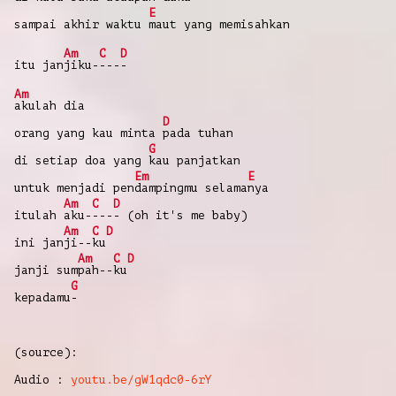
E
sampai akhir waktu
maut yang memisahkan
Am
C
D
itu jan
jiku-
---
-
Am
akulah dia
D
orang yang kau minta
pada tuhan
G
di setiap doa yang
kau panjatkan
Em
E
untuk menjadi pen
dampingmu selama
nya
Am
C
D
itulah
aku-
---
- (oh it's me baby)
Am
C
D
ini jan
ji--
ku
Am
C
D
janji sum
pah--
ku
G
kepadamu
-
(source):
Audio :
youtu.be/gW1qdc0-6rY