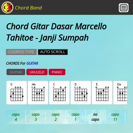
Chord Band
Chord Gitar Dasar Marcello
Tahitoe - Janji Sumpah
CHORDS TYPE
AUTO SCROLL
CHORDS For
GUITAR
GUITAR
UKULELE
PIANO