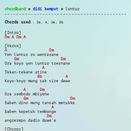
chordband
»
didi kempot
»
luntur
Chords used
Dm
,
A
,
Gm
,
Bb
[Intro]
Dm
A
Dm
A
[Verse]
A
Dm
Yen luntur ro wenterane
Gm
Dm
Ora koyo yen luntur tresnane
A
Tekan-tekane atine
Bb
A
Koyo-koyo mung sak sire dewe
A
Dm
Ora sembodo mbiyene
Gm
Dm
Saben dino mung tansah metukke
A
Saben kepetuk tembunge
Dm
angrerepo dadio duwe’e
[Chorus]