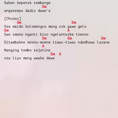
Saben kepetuk tembunge
Dm
angrerepo dadio duwe’e
[Chorus]
Gm
Dm
Ora maido kolomongso mung sok gawe gelo
Dm
A
Ewo smono nganti biso ngelunturke tresno
Dm
Gm
Dm
Ditambakno mrono-mrene tiwas-tiwas ndedhowo larane
A
Nanging tombo sejatine
Dm
A
ora liyo mung awake dewe