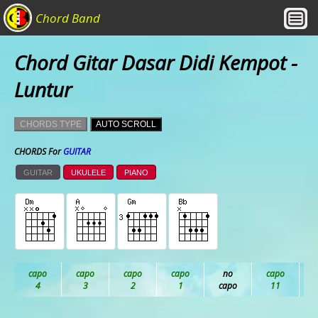
Chord Band
Chord Gitar Dasar Didi Kempot -
Luntur
CHORDS TYPE
AUTO SCROLL
CHORDS For
GUITAR
GUITAR
UKULELE
PIANO