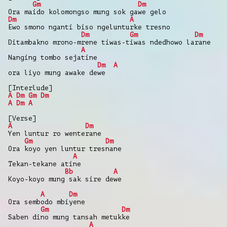
Gm
Dm
Ora maido kolomongso mung sok gawe gelo
Dm
A
Ewo smono nganti biso ngelunturke tresno
Dm
Gm
Dm
Ditambakno mrono-mrene tiwas-tiwas ndedhowo larane
A
Nanging tombo sejatine
Dm
A
ora liyo mung awake dewe
[Interlude]
A
Dm
Gm
Dm
A
Dm
A
[Verse]
A
Dm
Yen luntur ro wenterane
Gm
Dm
Ora koyo yen luntur tresnane
A
Tekan-tekane atine
Bb
A
Koyo-koyo mung sak sire dewe
A
Dm
Ora sembodo mbiyene
Gm
Dm
Saben dino mung tansah metukke
A