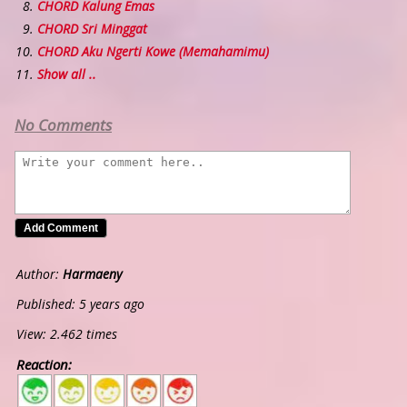
CHORD Kalung Emas
CHORD Sri Minggat
CHORD Aku Ngerti Kowe (Memahamimu)
Show all ..
No Comments
Author:
Harmaeny
Published: 5 years ago
View: 2.462 times
Reaction:
5
4
3
2
1