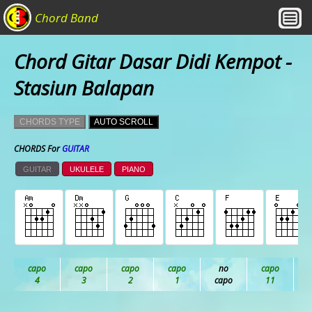
Chord Band
Chord Gitar Dasar Didi Kempot -
Stasiun Balapan
CHORDS TYPE
AUTO SCROLL
CHORDS For
GUITAR
GUITAR
UKULELE
PIANO