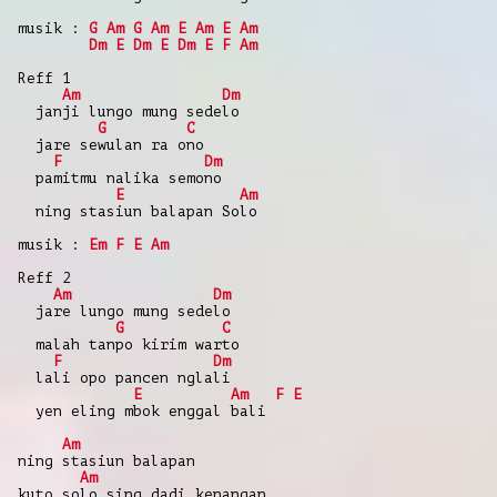
musik :
G
Am
G
Am
E
Am
E
Am
Dm
E
Dm
E
Dm
E
F
Am
Reff 1
Am
Dm
janji lungo mung sedelo
G
C
jare sewulan ra ono
F
Dm
pamitmu nalika semono
E
Am
ning stasiun balapan Solo
musik :
Em
F
E
Am
Reff 2
Am
Dm
jare lungo mung sedelo
G
C
malah tanpo kirim warto
F
Dm
lali opo pancen nglali
E
Am
F
E
yen eling mbok enggal bali
Am
ning stasiun balapan
Am
kuto solo sing dadi kenangan