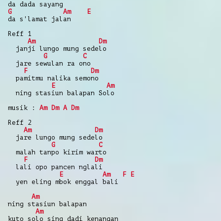
da dada sayang
G
Am
E
da s'lamat jalan
Reff 1
Am
Dm
janji lungo mung sedelo
G
C
jare sewulan ra ono
F
Dm
pamitmu nalika semono
E
Am
ning stasiun balapan Solo
musik :
Am
Dm
A
Dm
Reff 2
Am
Dm
jare lungo mung sedelo
G
C
malah tanpo kirim warto
F
Dm
lali opo pancen nglali
E
Am
F
E
yen eling mbok enggal bali
Am
ning stasiun balapan
Am
kuto solo sing dadi kenangan