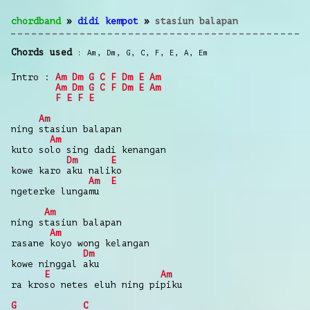
chordband
»
didi kempot
»
stasiun balapan
Chords used
Am
,
Dm
,
G
,
C
,
F
,
E
,
A
,
Em
Intro :
Am
Dm
G
C
F
Dm
E
Am
Am
Dm
G
C
F
Dm
E
Am
F
E
F
E
Am
ning stasiun balapan
Am
kuto solo sing dadi kenangan
Dm
E
kowe karo aku naliko
Am
E
ngeterke lungamu
Am
ning stasiun balapan
Am
rasane koyo wong kelangan
Dm
kowe ninggal aku
E
Am
ra kroso netes eluh ning pipiku
G
C