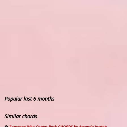
Popular last 6 months
Similar chords
Someone Who Comes Back CHORDS by Amanda Jordan