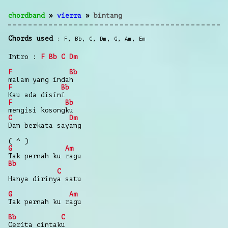
chordband
»
vierra
»
bintang
Chords used
F
,
Bb
,
C
,
Dm
,
G
,
Am
,
Em
Intro :
F
Bb
C
Dm
F
Bb
malam yang indah
F
Bb
Kau ada disini
F
Bb
mengisi kosongku
C
Dm
Dan berkata sayang
( ^ )
G
Am
Tak pernah ku ragu
Bb
C
Hanya dirinya satu
G
Am
Tak pernah ku ragu
Bb
C
Cerita cintaku