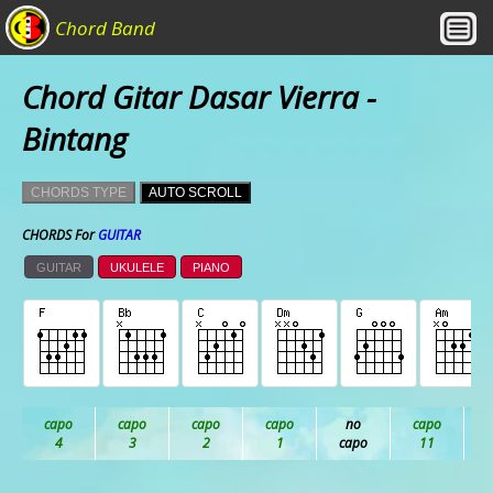
Chord Band
Chord Gitar Dasar Vierra -
Bintang
CHORDS TYPE
AUTO SCROLL
CHORDS For
GUITAR
GUITAR
UKULELE
PIANO