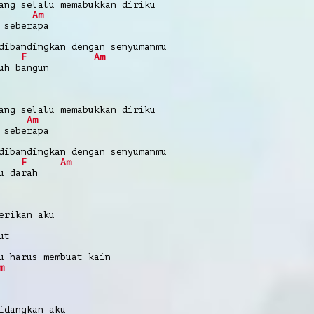
ang selalu memabukkan diriku
Am
 seberapa
dibandingkan dengan senyumanmu
F
Am
uh bangun
ang selalu memabukkan diriku
Am
 seberapa
dibandingkan dengan senyumanmu
F
Am
u darah
erikan aku
ut
u harus membuat kain
m
idangkan aku