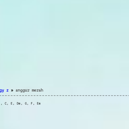
gy z
»
anggur merah
m
,
C
,
E
,
Dm
,
G
,
F
,
Em