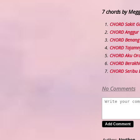
7 chords by Megg
CHORD Sakit Gi
CHORD Anggur
CHORD Benang 
CHORD Tajamny
CHORD Aku Ora
CHORD Berakhi
CHORD Seribu 
No Comments
Author:
Northon