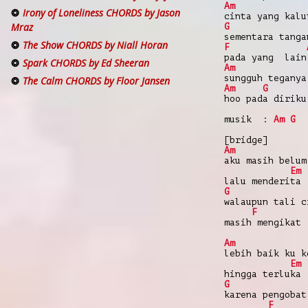
Am
Irony of Loneliness CHORDS by Jason
cinta yang kalu
Mraz
G
sementara tanga
The Show CHORDS by Niall Horan
F
pada yang lain
Spark CHORDS by Ed Sheeran
Am
sungguh teganya
The Calm CHORDS by Floor Jansen
Am
G
hoo pada diriku
musik :
Am
G
[bridge]
Am
aku masih belum
Em
lalu menderita
G
walaupun tali c
F
masih mengikat 
Am
lebih baik ku k
Em
hingga terluka
G
karena pengobat
F