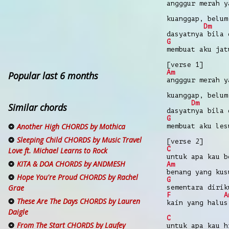
angggur merah y
kuanggap, belum
Dm
dasyatnya bila 
G
membuat aku jat
[verse 1]
Am
Popular last 6 months
angggur merah y
kuanggap, belum
Dm
Similar chords
dasyatnya bila 
G
Another High CHORDS by Mothica
membuat aku les
Sleeping Child CHORDS by Music Travel
[verse 2]
C
Love ft. Michael Learns to Rock
untuk apa kau b
KITA & DOA CHORDS by ANDMESH
Am
benang yang kus
Hope You're Proud CHORDS by Rachel
G
Grae
sementara dirik
F
A
These Are The Days CHORDS by Lauren
kain yang halus
Daigle
C
From The Start CHORDS by Laufey
untuk apa kau h