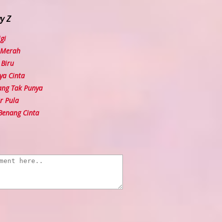
y Z
gi
 Merah
Biru
a Cinta
ng Tak Punya
r Pula
Benang Cinta