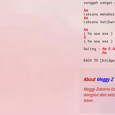
sungguh sangat 
Am
laksana menabur
Am
laksana ketiban
Am
( ha aaa aaa )
G
( ha aaa aaa )
Suling :
Am
G
A
Am
BACK TO [bridge
About
Meggy Z
Meggy Zakaria (l
dangdut dan aktor
lebar.