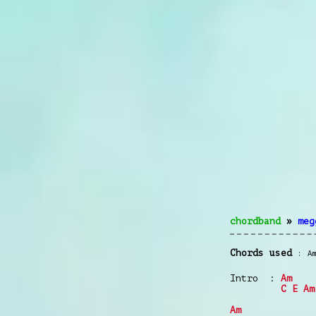
chordband
»
meg
Chords used
A
Intro :
Am
C
E
Am
Am