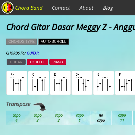
Chord Band
Contact
About
Blog
Chord Gitar Dasar Meggy Z - Angg
CHORDS TYPE
AUTO SCROLL
CHORDS For
GUITAR
GUITAR
UKULELE
PIANO
Transpose