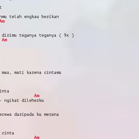
t
nmu telah engkau berikan
Am
 dirimu teganya teganya ( 9x )
Am
 mau, mati karena cintamu
inta
Am
- ngikat dileherku
ecewa daripada ku merana
 cinta
Am