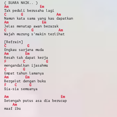
( SUARA NAIK.. )
Am
Em
Tak peduli berusaha lagi
C
G
Am
Namun kata sama yang kau dapatkan
Am
Em
Jelas menatap awan berarak
C
G
Am
Wajah murung s’makin terlihat
[Refrain]
C
G
Engkau sarjana muda
Am
Em
Resah tak dapat kerja
F
C
G
mengandalkan ijasahmu
C
G
Empat tahun lamanya
Am
Em
Bergelut dengan buku
F
C
G
Sia-sia semuanya
Am
Em
Setengah putus asa dia berucap
Am
maaf ibu