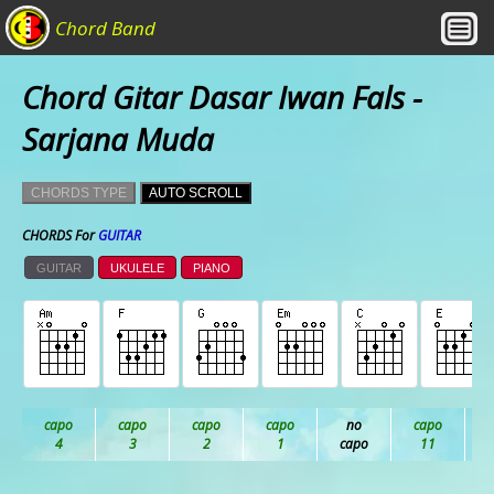
Chord Band
Chord Gitar Dasar Iwan Fals -
Sarjana Muda
CHORDS TYPE
AUTO SCROLL
CHORDS For
GUITAR
GUITAR
UKULELE
PIANO