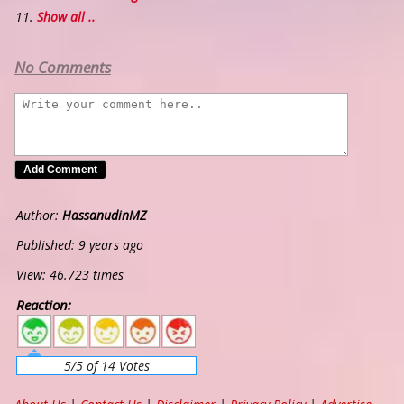
Show all ..
No Comments
Author:
HassanudinMZ
Published: 9 years ago
View: 46.723 times
Reaction:
5
4
3
2
1
5/5 of 14 Votes