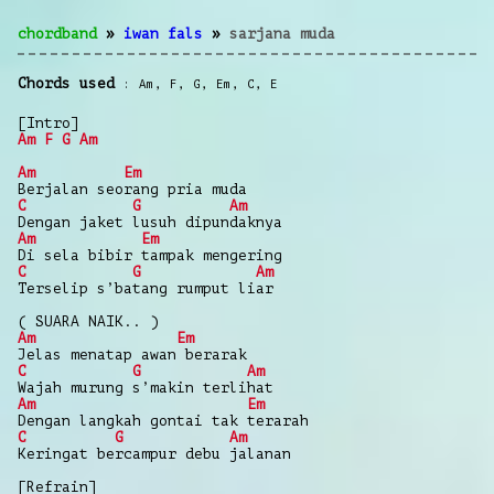
chordband
»
iwan fals
»
sarjana muda
Chords used
Am
,
F
,
G
,
Em
,
C
,
E
[Intro]
Am
F
G
Am
Am
Em
Berjalan seorang pria muda
C
G
Am
Dengan jaket lusuh dipundaknya
Am
Em
Di sela bibir tampak mengering
C
G
Am
Terselip s’batang rumput liar
( SUARA NAIK.. )
Am
Em
Jelas menatap awan berarak
C
G
Am
Wajah murung s’makin terlihat
Am
Em
Dengan langkah gontai tak terarah
C
G
Am
Keringat bercampur debu jalanan
[Refrain]