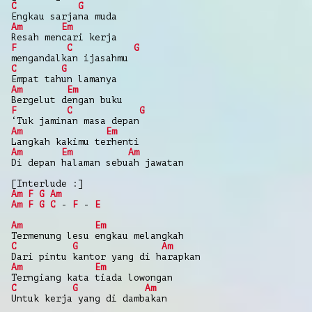
C
G
Engkau sarjana muda
Am
Em
Resah mencari kerja
F
C
G
mengandalkan ijasahmu
C
G
Empat tahun lamanya
Am
Em
Bergelut dengan buku
F
C
G
‘Tuk jaminan masa depan
Am
Em
Langkah kakimu terhenti
Am
Em
Am
Di depan halaman sebuah jawatan
[Interlude :]
Am
F
G
Am
Am
F
G
C
-
F
-
E
Am
Em
Termenung lesu engkau melangkah
C
G
Am
Dari pintu kantor yang di harapkan
Am
Em
Terngiang kata tiada lowongan
C
G
Am
Untuk kerja yang di dambakan