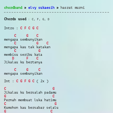
chordband
»
elvy sukaesih
»
hasrat murni
Chords used
C
,
F
,
G
,
D
Intro :
C
F
C
G
C
C
G
C
mengapa sembunyikan
C
G
C
mengapa kau tak katakan
C
G
membisu seribu kata
D
F
C
Jikalau ku bertanya
C
G
C
mengapa sembunyikan
Int :
C
G
F
G
C
( 2x )
C
G
Jikalau ku bersalah padamu
G
C
Pernah membuat luka hatimu
C
G
Kumohon kau bersabar selalu
G
C