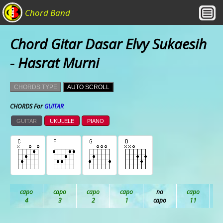
Chord Band
Chord Gitar Dasar Elvy Sukaesih
- Hasrat Murni
CHORDS TYPE
AUTO SCROLL
CHORDS For
GUITAR
GUITAR
UKULELE
PIANO