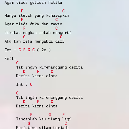
Agar tiada gelisah hatiku
F
C
Hanya itulah yang kuharapkan
F
C
Agar tiada duka dan rawan
F
C
Jikalau engkau telah mengerti
G
C
Aku kan rela mengabdi diri
Int :
C
F
G
C
( 2x )
Reff:
C
Tak ingin kumenanggung derita
D
F
C
Derita karna cinta
Int :
C
C
Tak ingin kumenanggung derita
D
F
C
Derita karna cinta
F
G
F
Janganlah kau ulang lagi
G
C
Peristiwa silam terjadi