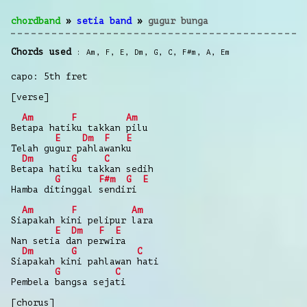
chordband
»
setia band
»
gugur bunga
Chords used
Am
,
F
,
E
,
Dm
,
G
,
C
,
F#m
,
A
,
Em
capo: 5th fret
[verse]
Am
F
Am
Betapa hatiku takkan pilu
E
Dm
F
E
Telah gugur pahlawanku
Dm
G
C
Betapa hatiku takkan sedih
G
F#m
G
E
Hamba ditinggal sendiri
Am
F
Am
Siapakah kini pelipur lara
E
Dm
F
E
Nan setia dan perwira
Dm
G
C
Siapakah kini pahlawan hati
G
C
Pembela bangsa sejati
[chorus]