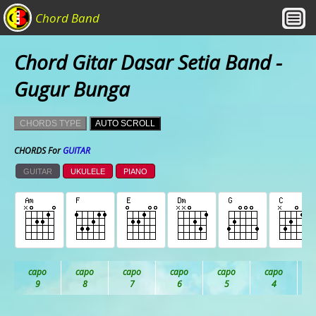
Chord Band
Chord Gitar Dasar Setia Band -
Gugur Bunga
CHORDS TYPE
AUTO SCROLL
CHORDS For
GUITAR
GUITAR
UKULELE
PIANO