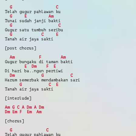
G
C
Telah gugur pahlawan ku
G
E
Am
Tunai sudah janji bakti
G
C
Gugur satu tumbuh seribu
G
C
E
Tanah air jaya sakti
[post chorus]
Am
F
Am
Gugur bungaku di taman bakti
E
Dm
F
E
Di hari ba..ngun pertiwi
Dm
G
C
Harum semerbak mendambakan sari
G
C
E
Tanah air jaya sakti
[interlude]
Am
G
C
A
Dm
A
Dm
Dm
Em
F
Em
Am
[chorus]
G
C
Telah gugur pahlawan ku