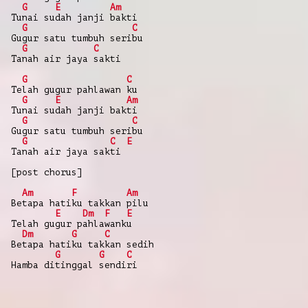
G
E
Am
Tunai sudah janji bakti
G
C
Gugur satu tumbuh seribu
G
C
Tanah air jaya sakti
G
C
Telah gugur pahlawan ku
G
E
Am
Tunai sudah janji bakti
G
C
Gugur satu tumbuh seribu
G
C
E
Tanah air jaya sakti
[post chorus]
Am
F
Am
Betapa hatiku takkan pilu
E
Dm
F
E
Telah gugur pahlawanku
Dm
G
C
Betapa hatiku takkan sedih
G
G
C
Hamba ditinggal sendiri