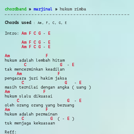
chordband
»
marjinal
»
hukum rimba
Chords used
Am
,
F
,
C
,
G
,
E
Intro:
Am
F
C
G
-
E
Am
F
C
G
-
E
Am
F
C
G
-
E
Am
F
hukum adalah lembah hitam
C
G
-
E
tak mencerminkan keadilan
Am
F
pengacara juri hakim jaksa
C
G
-
E
masih ternilai dengan angka ( uang )
Am
F
hukum slalu dikuasai
C
G
-
E
oleh orang orang yang beruang
Am
F
hukum adalah permainan
C
G
( -
E
)
tuk menjaga kekuasaan
Reff: