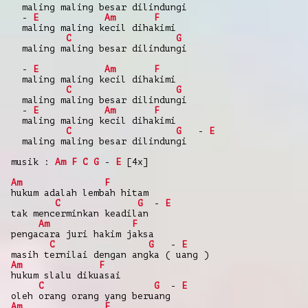
maling maling besar dilindungi
-
E
Am
F
maling maling kecil dihakimi
C
G
maling maling besar dilindungi
-
E
Am
F
maling maling kecil dihakimi
C
G
maling maling besar dilindungi
-
E
Am
F
maling maling kecil dihakimi
C
G
-
E
maling maling besar dilindungi
musik :
Am
F
C
G
-
E
[4x]
Am
F
hukum adalah lembah hitam
C
G
-
E
tak mencerminkan keadilan
Am
F
pengacara juri hakim jaksa
C
G
-
E
masih ternilai dengan angka ( uang )
Am
F
hukum slalu dikuasai
C
G
-
E
oleh orang orang yang beruang
Am
F