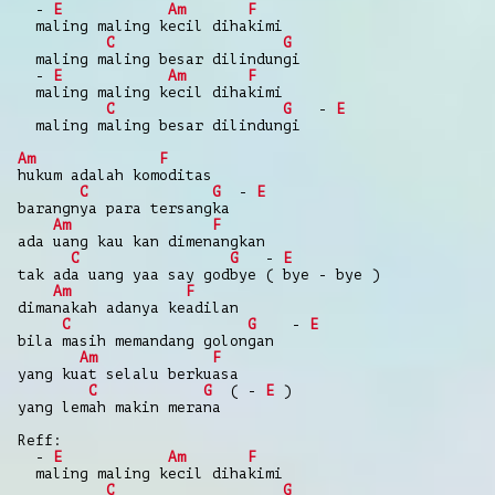
-
E
Am
F
maling maling kecil dihakimi
C
G
maling maling besar dilindungi
-
E
Am
F
maling maling kecil dihakimi
C
G
-
E
maling maling besar dilindungi
Am
F
hukum adalah komoditas
C
G
-
E
barangnya para tersangka
Am
F
ada uang kau kan dimenangkan
C
G
-
E
tak ada uang yaa say godbye ( bye - bye )
Am
F
dimanakah adanya keadilan
C
G
-
E
bila masih memandang golongan
Am
F
yang kuat selalu berkuasa
C
G
( -
E
)
yang lemah makin merana
Reff:
-
E
Am
F
maling maling kecil dihakimi
C
G