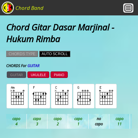
Chord Band
Chord Gitar Dasar Marjinal -
Hukum Rimba
CHORDS TYPE
AUTO SCROLL
CHORDS For
GUITAR
GUITAR
UKULELE
PIANO