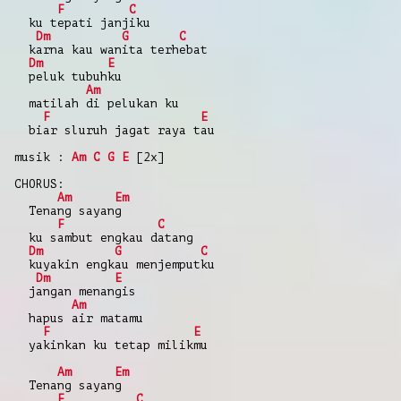
F
C
ku tepati janjiku
Dm
G
C
karna kau wanita terhebat
Dm
E
peluk tubuhku
Am
matilah di pelukan ku
F
E
biar sluruh jagat raya tau
musik :
Am
C
G
E
[2x]
CHORUS:
Am
Em
Tenang sayang
F
C
ku sambut engkau datang
Dm
G
C
kuyakin engkau menjemputku
Dm
E
jangan menangis
Am
hapus air matamu
F
E
yakinkan ku tetap milikmu
Am
Em
Tenang sayang
F
C