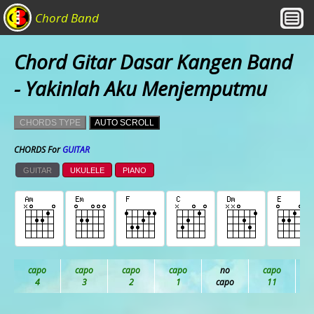
Chord Band
Chord Gitar Dasar Kangen Band
- Yakinlah Aku Menjemputmu
CHORDS TYPE
AUTO SCROLL
CHORDS For
GUITAR
GUITAR
UKULELE
PIANO