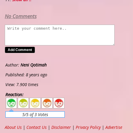
No Comments
Author:
Neni Qotimah
Published: 8 years ago
View: 7.900 times
Reaction:
5
4
3
2
1
5/5 of 3 Votes
About Us
|
Contact Us
|
Disclaimer
|
Privacy Policy
|
Advertise