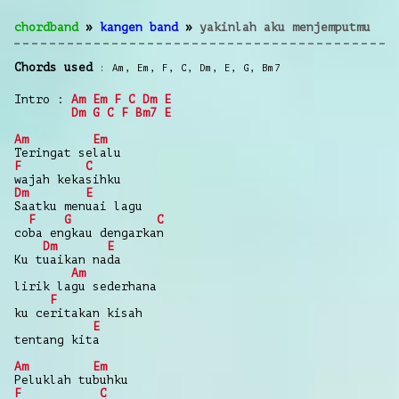
chordband
»
kangen band
»
yakinlah aku menjemputmu
Chords used
Am
,
Em
,
F
,
C
,
Dm
,
E
,
G
,
Bm7
Intro :
Am
Em
F
C
Dm
E
Dm
G
C
F
Bm7
E
Am
Em
Teringat selalu
F
C
wajah kekasihku
Dm
E
Saatku menuai lagu
F
G
C
coba engkau dengarkan
Dm
E
Ku tuaikan nada
Am
lirik lagu sederhana
F
ku ceritakan kisah
E
tentang kita
Am
Em
Peluklah tubuhku
F
C