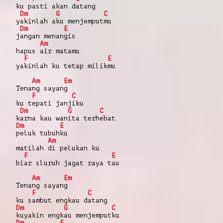
ku pasti akan datang
Dm
G
C
yakinlah aku menjemputmu
Dm
E
jangan menangis
Am
hapus air matamu
F
E
yakinlah ku tetap milikmu
Am
Em
Tenang sayang
F
C
ku tepati janjiku
Dm
G
C
karna kau wanita terhebat
Dm
E
peluk tubuhku
Am
matilah di pelukan ku
F
E
biar sluruh jagat raya tau
Am
Em
Tenang sayang
F
C
ku sambut engkau datang
Dm
G
C
kuyakin engkau menjemputku
Dm
E