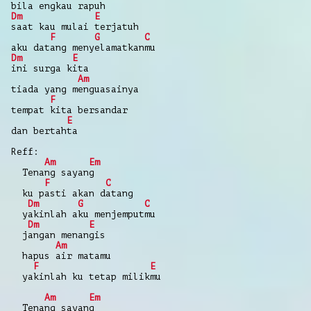
bila engkau rapuh
Dm
E
saat kau mulai terjatuh
F
G
C
aku datang menyelamatkanmu
Dm
E
ini surga kita
Am
tiada yang menguasainya
F
tempat kita bersandar
E
dan bertahta
Reff:
Am
Em
Tenang sayang
F
C
ku pasti akan datang
Dm
G
C
yakinlah aku menjemputmu
Dm
E
jangan menangis
Am
hapus air matamu
F
E
yakinlah ku tetap milikmu
Am
Em
Tenang sayang