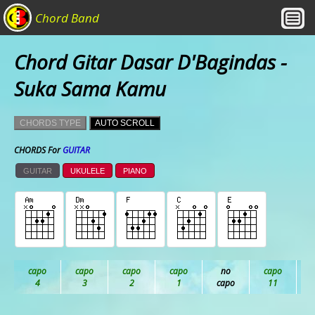
Chord Band
Chord Gitar Dasar D'Bagindas -
Suka Sama Kamu
CHORDS TYPE
AUTO SCROLL
CHORDS For
GUITAR
GUITAR
UKULELE
PIANO