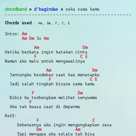
chordband
»
d'bagindas
»
suka sama kamu
Chords used
Am
,
Dm
,
F
,
C
,
E
Intro:
Am
Am
Dm
3x
Am
Am
Dm
Hatiku berkata ingin katakan cinta
F
C
E
Namun aku malu untuk mengawalinya
Am
Dm
Jantungku berdebar saat kau menatapku
F
C
E
Jadi salah tingkah bicara sama kamu
F
Dm
Bibir ku terbungkam melihat senyummu
F
Aku tak kuasa saat di depanmu
Reff:
F
C
Sebenarnya aku ingin mengungkapkan rasa
Dm
Am
Tapi mengapa aku selalu tak bisa