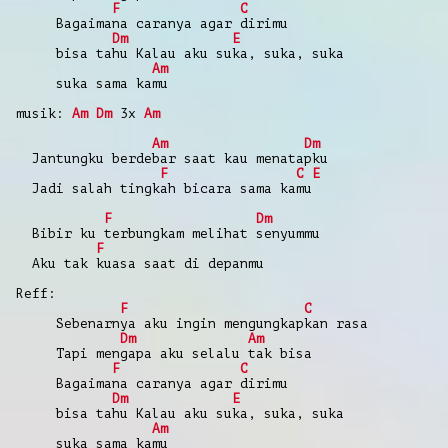
F
C
Bagaimana caranya agar dirimu
Dm
E
bisa tahu Kalau aku suka, suka, suka
Am
suka sama kamu
musik:
Am
Dm
3x
Am
Am
Dm
Jantungku berdebar saat kau menatapku
F
C
E
Jadi salah tingkah bicara sama kamu
F
Dm
Bibir ku terbungkam melihat senyummu
F
Aku tak kuasa saat di depanmu
Reff:
F
C
Sebenarnya aku ingin mengungkapkan rasa
Dm
Am
Tapi mengapa aku selalu tak bisa
F
C
Bagaimana caranya agar dirimu
Dm
E
bisa tahu Kalau aku suka, suka, suka
Am
suka sama kamu