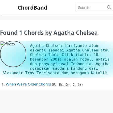
ChordBand

Found 1 Chords by Agatha Chelsea
Agatha Chelsea Terriyanto atau
dikenal sebagai Agatha Chelsea atau
Chelsea Idola Cilik (Lahir: 18
Desember 2001) adalah model, aktris
dan penyanyi asal Indonesia. Agatha
merupakan saudara kandung dari
Alexander Troy Terriyanto dan beragama Katolik.
When We're Older Chords
(
)
F, Bb, Dm, C, Gm