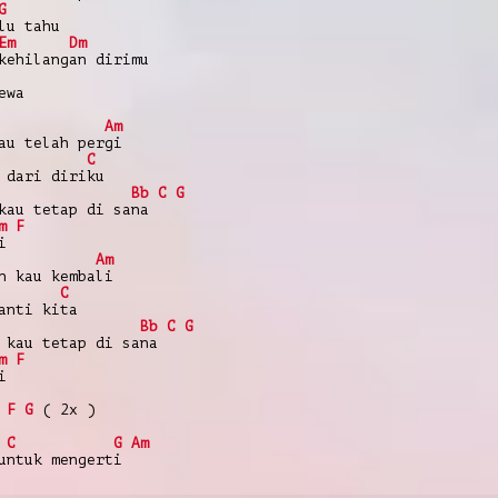
G
lu tahu
Em
Dm
kehilangan dirimu
ewa
Am
au telah pergi
C
 dari diriku
Bb
C
G
kau tetap di sana
m
F
i
Am
n kau kembali
C
anti kita
Bb
C
G
 kau tetap di sana
m
F
i
F
G
( 2x )
C
G
Am
untuk mengerti