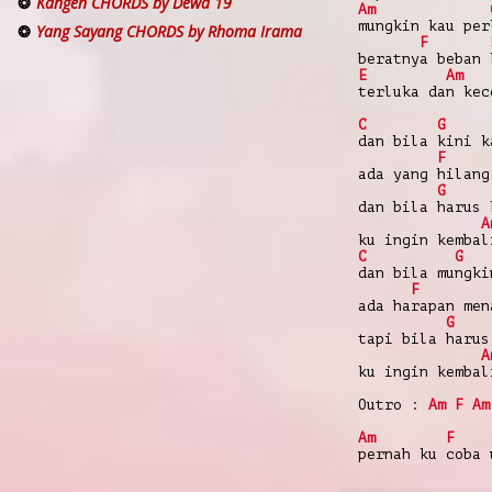
Kangen CHORDS by Dewa 19
Am
mungkin kau per
Yang Sayang CHORDS by Rhoma Irama
F
beratnya beban 
E
Am
terluka dan kec
C
G
dan bila kini k
F
ada yang hilang
G
dan bila harus 
A
ku ingin kembal
C
G
dan bila mungki
F
ada harapan men
G
tapi bila harus
A
ku ingin kembal
Outro :
Am
F
Am
Am
F
pernah ku coba 