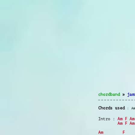
chordband
»
jam
Chords used
A
Intro :
Am
F
Am
Am
F
Am
Am
F