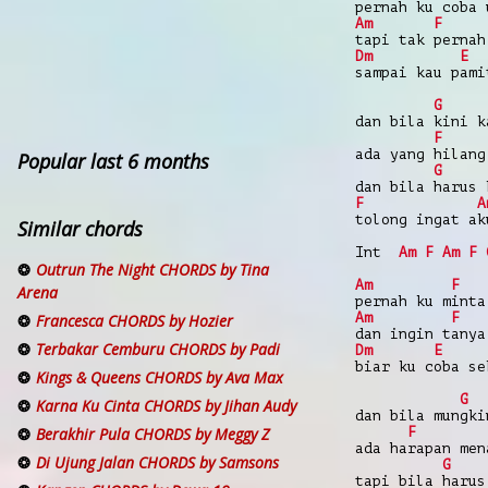
pernah ku coba 
Am
F
tapi tak pernah
Dm
E
sampai kau pami
G
dan bila kini k
F
ada yang hilang
Popular last 6 months
G
dan bila harus 
F
A
tolong ingat ak
Similar chords
Int
Am
F
Am
F
Outrun The Night CHORDS by Tina
Am
F
Arena
pernah ku minta
Am
F
Francesca CHORDS by Hozier
dan ingin tanya
Terbakar Cemburu CHORDS by Padi
Dm
E
biar ku coba se
Kings & Queens CHORDS by Ava Max
G
Karna Ku Cinta CHORDS by Jihan Audy
dan bila mungki
F
Berakhir Pula CHORDS by Meggy Z
ada harapan men
Di Ujung Jalan CHORDS by Samsons
G
tapi bila harus