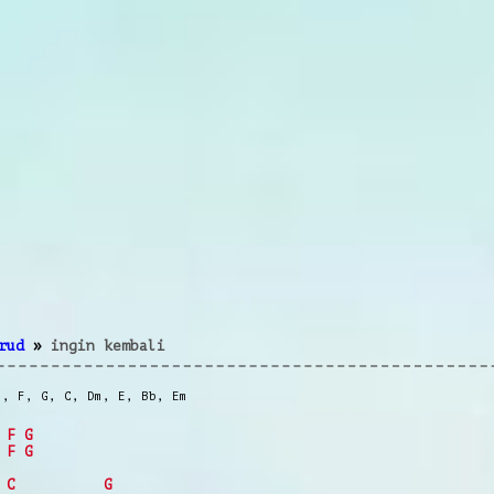
rud
»
ingin kembali
m
,
F
,
G
,
C
,
Dm
,
E
,
Bb
,
Em
F
G
F
G
C
G