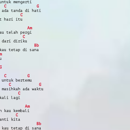
untuk mengerti
C
G
 ada tanda di hati
C
t hari itu
Am
au telah pergi
C
 dari diriku
Bb
kau tetap di sana
m
u
G
C
G
 untuk bertemu
C
G
 masihkah ada waktu
C
kali lagi
Am
n kau kembali
C
anti kita
Bb
 kau tetap di sana