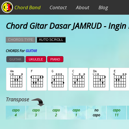
Chord Band
Contact
About
Blog
Chord Gitar Dasar JAMRUD - Ingin
CHORDS TYPE
AUTO SCROLL
CHORDS For
GUITAR
GUITAR
UKULELE
PIANO
Transpose