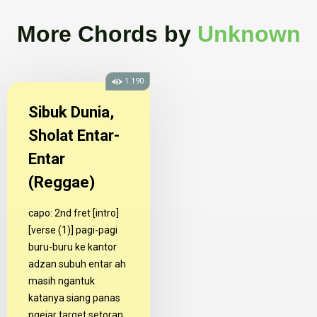
More Chords
by
Unknown
1.190
Sibuk Dunia,
Sholat Entar-
Entar
(Reggae)
capo: 2nd fret [intro]
[verse (1)] pagi-pagi
buru-buru ke kantor
adzan subuh entar ah
masih ngantuk
katanya siang panas
ngejar target setoran