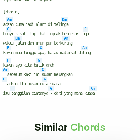
[chorus]
Am
Dm
ad
zan cuma jadi alarm di teli
nga
G
C
bu
nyi 5 kali tapi hati nggak bergerak ju
ga
Dm
Am
waktu
jalan dan umur pun berku
rang
F
G
Am
ka
wan mau tunggu a
pa, kalau malaikat da
tang
F
G
ka
wan ayo kita ba
lik arah
Am
G
--sebelum kaki ini
susah melangkah
F
G
--adzan itu bukan cu
ma suara
F
G
Am
itu
panggilan cintanya
- dari yang maha kua
sa
Similar
Chords