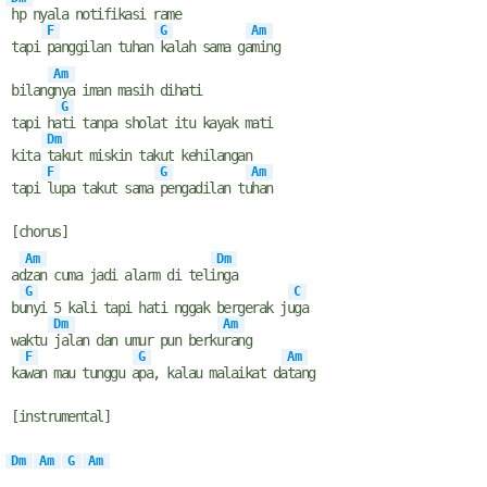
hp nyala notifikasi rame
F
G
Am
tapi
panggilan tuhan
kalah sama ga
ming
Am
bilang
nya iman masih dihati
G
tapi ha
ti tanpa sholat itu kayak mati
Dm
kita
takut miskin takut kehilangan
F
G
Am
tapi
lupa takut sama
pengadilan tu
han
[chorus]
Am
Dm
ad
zan cuma jadi alarm di teli
nga
G
C
bu
nyi 5 kali tapi hati nggak bergerak ju
ga
Dm
Am
waktu
jalan dan umur pun berku
rang
F
G
Am
ka
wan mau tunggu a
pa, kalau malaikat da
tang
[instrumental]
Dm
Am
G
Am