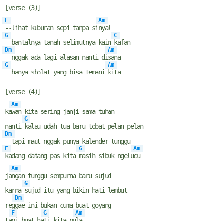
[verse (3)]
F
Am
--lihat kuburan sepi tanpa si
nyal
G
C
--bantalnya tanah selimutnya kain
kafan
Dm
Am
--nggak ada lagi alasan nanti di
sana
G
Am
--hanya sholat yang bisa temani
kita
[verse (4)]
Am
ka
wan kita sering janji sama tuhan
G
nanti
kalau udah tua baru tobat pelan-pelan
Dm
--tapi maut nggak punya kalender tunggu
F
G
Am
kadang datang pas kita
masih sibuk ngelu
cu
Am
ja
ngan tunggu sempurna baru sujud
G
karna
sujud itu yang bikin hati lembut
Dm
reg
gae ini bukan cuma buat goyang
F
G
Am
ta
pi buat ha
ti kita pu
la