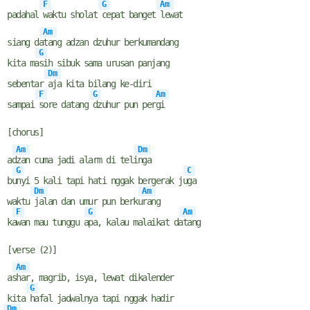
F
G
Am
padahal
waktu sholat
cepat banget
lewat
Am
siang da
tang adzan dzuhur berkumandang
G
kita ma
sih sibuk sama urusan panjang
Dm
sebentar
aja kita bilang ke-diri
F
G
Am
sampai
sore datang
dzuhur pun per
gi
[chorus]
Am
Dm
ad
zan cuma jadi alarm di teli
nga
G
C
bu
nyi 5 kali tapi hati nggak bergerak ju
ga
Dm
Am
waktu
jalan dan umur pun berku
rang
F
G
Am
ka
wan mau tunggu a
pa, kalau malaikat da
tang
[verse (2)]
Am
as
har, magrib, isya, lewat dikalender
G
kita
hafal jadwalnya tapi nggak hadir
Dm