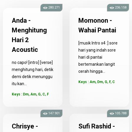
280.271
236.158
Anda -
Momonon -
Menghitung
Wahai Pantai
Hari 2
[musik Intro x4 :] sore
Acoustic
hari yang indah sore
hari di pantai
no capo! [intro] [verse]
bertemankan langit
menghitung hari, detik
cerah hingga...
demi detik menunggu
Keys : Am, Dm, G, F, C
itu kan...
Keys : Dm, Am, G, C, F
147.901
105.788
Chrisye -
Sufi Rashid -