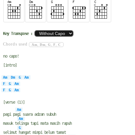
Key Transpose :
Chords used
Am
,
Dm
,
G
,
F
,
C
no capo!
[intro]
Am
Dm
G
Am
F
G
Am
F
G
Am
[verse (1)]
Am
pagi pa
gi suara adzan subuh
Am
masuk te
linga tapi mata masih rapuh
G
selimut
hangat mimpi belum tamat