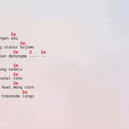
Em
angen
aku
Em
ng status
bojomu
Em
D
Em
pan du
nungmu
----
--
Em
ung se
delo
Em
 bakal
teko
Em
e kuwi
mung coro
Em
 tresnomu
lungo