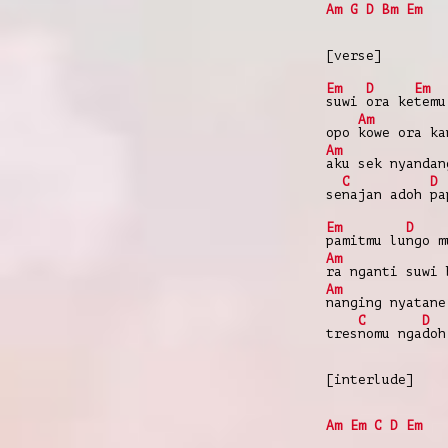
Am
G
D
Bm
Em
[verse]
Em
D
Em
suwi
ora ke
temu
Am
opo
kowe ora k
Am
aku sek nyanda
C
D
se
najan adoh
pa
Em
D
pamitmu lu
ngo m
Am
ra nganti suwi
Am
nanging nyatan
C
D
tres
nomu nga
doh
[interlude]
Am
Em
C
D
Em