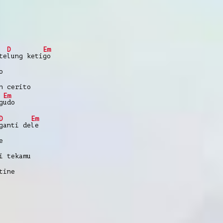
D
Em
te
lung keti
go
o
h cerito
Em
g
udo
D
Em
ganti de
le
e
i tekamu
tine