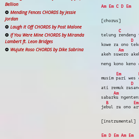
Bellion
Am
Em
C
D
Em
Mending Fences CHORDS by Jessie
Jordan
[chorus]
Laugh It Off CHORDS by Post Malone
C
If You Were Mine CHORDS by Miranda
telung
rendeng 
D
Lambert ft. Leon Bridges
kowe ra ono
tek
Wujute Roso CHORDS by Dike Sabrina
Am
akeh su
woro ake
neng kono keno 
Em
musim
pari wes
D
ati remuk ra
san
Am
sabar
ku ngenten
B
Em
je
bul ra ono
ar
[instrumental]
Em
D
Em
Am
Em