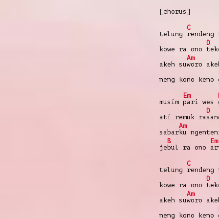
[chorus]
C
telung
rendeng 
D
kowe ra ono
tek
Am
akeh su
woro ake
neng kono keno
Em
musim
pari wes
D
ati remuk ra
san
Am
sabar
ku ngenten
B
Em
je
bul ra ono
ar
C
telung
rendeng 
D
kowe ra ono
tek
Am
akeh su
woro ake
neng kono keno