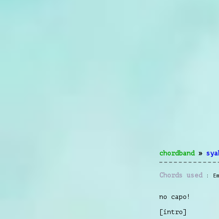
chordband
»
sya
Chords used
E
no capo!
[intro]