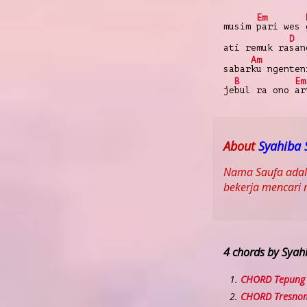
Em
musim
pari wes
D
ati remuk ra
san
Am
sabar
ku ngenten
B
Em
je
bul ra ono
ar
About
Syahiba 
Nama Saufa adala
bekerja mencari 
4 chords by Syah
CHORD Tepung 
CHORD Tresno