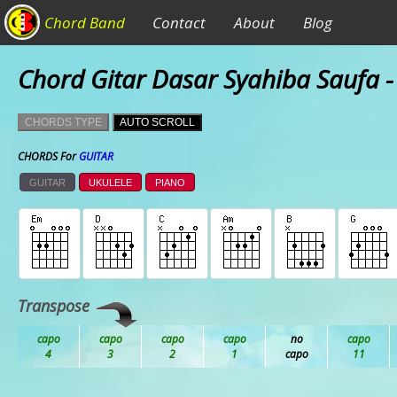
Chord Band
Contact
About
Blog
Chord Gitar Dasar Syahiba Saufa 
CHORDS TYPE
AUTO SCROLL
CHORDS For
GUITAR
GUITAR
UKULELE
PIANO
Transpose