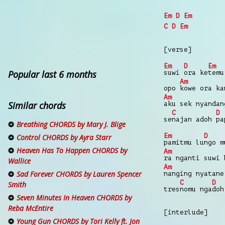
Em
D
Em
C
D
Em
[verse]
Em
D
Em
Popular last 6 months
suwi
ora ke
temu
Am
opo
kowe ora k
Am
Similar chords
aku sek nyanda
C
D
se
najan adoh
pa
Breathing CHORDS by Mary J. Blige
Em
D
Control CHORDS by Ayra Starr
pamitmu lu
ngo m
Heaven Has To Happen CHORDS by
Am
ra nganti suwi
Wallice
Am
Sad Forever CHORDS by Lauren Spencer
nanging nyatan
C
D
Smith
tres
nomu nga
doh
Seven Minutes In Heaven CHORDS by
Reba McEntire
[interlude]
Young Gun CHORDS by Tori Kelly ft. Jon