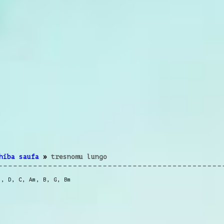
hiba saufa
»
tresnomu lungo
m
,
D
,
C
,
Am
,
B
,
G
,
Bm