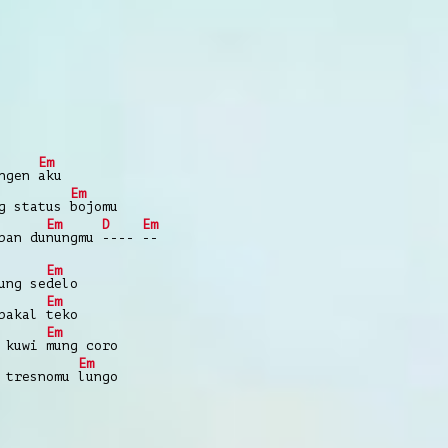
Em
angen
aku
Em
ng status
bojomu
Em
D
Em
pan du
nungmu
----
--
Em
ung se
delo
Em
 bakal
teko
Em
e kuwi
mung coro
Em
 tresnomu
lungo