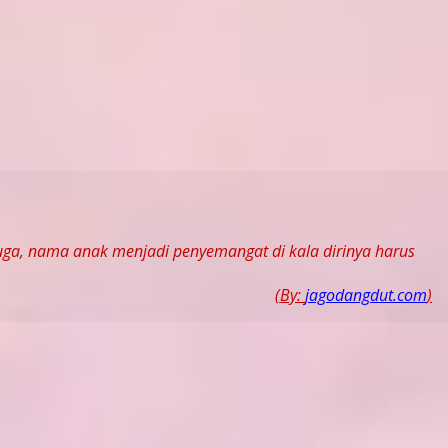
uga, nama anak menjadi penyemangat di kala dirinya harus
(By:
jagodangdut.com
)