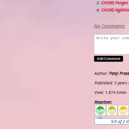
CHORD Pengen N
CHORD Ngikhla
No Comments
Author:
Panji Pras
Published: 3 years
View: 1.814 times
Reaction:
5
4
3
5/5 of 2 V