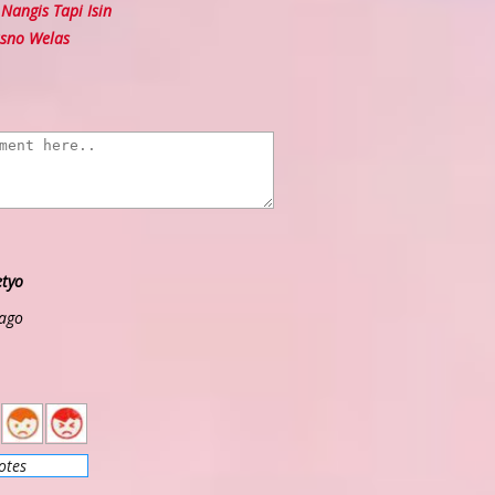
angis Tapi Isin
sno Welas
etyo
 ago
2
1
otes