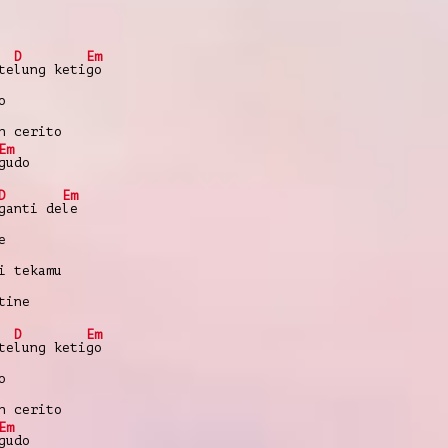
D
Em
te
lung keti
go
o
h cerito
Em
gudo
D
Em
ganti de
le
e
i tekamu
tine
D
Em
te
lung keti
go
o
h cerito
Em
gudo