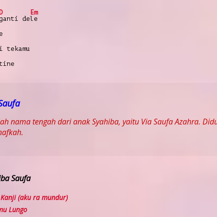
D
Em
ganti de
le
e
i tekamu
tine
Saufa
h nama tengah dari anak Syahiba, yaitu Via Saufa Azahra. Did
nafkah.
iba Saufa
Kanji (aku ra mundur)
mu Lungo