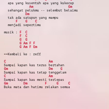
apa yang kusentuh apa yang kukecup
Am
Gm
sehangat pelukmu -- selembut belaimu
Dm
tak ada satupun yang mampu
F
G
C
menjadi sepertimu
musik :
F
C
F
C
G
G
G
Am
F
F
G
Am
F
Em
==Kembali ke : reff
C
Am
Sampai kapan kau terus bertahan
Gm
Dm
G
Sampai kapan kau tetap tenggelam
C
Am
Sampai kapan kau mesti terlepas
Gm
Dm
F
G
C
Buka mata dan hatimu relakan semua