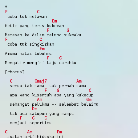
*
F
C
coba tuk melawan
Em
Getir yang terus kukecap
F
G
Meresap ke dalam relung sukmaku
F
C
coba tuk singkirkan
Em
Aroma nafas tubuhmu
F
G
Mengalir mengisi laju darahku
[chorus]
C
Cmaj7
Am
semua tak sama tak pernah sama
F
G
C
apa yang kusentuh apa yang kukecup
Am
Gm
sehangat pelukmu -- selembut belaimu
Dm
tak ada satupun yang mampu
F
G
C
menjadi sepertimu
C
Am
Em
apalah arti hidupku ini