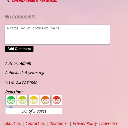
CHORD Seperti Kekasihku
No Comments
Author:
Admin
Published: 5 years ago
View: 2.282 times
Reaction:
5
4
3
2
1
5/5 of 3 Votes
About Us
|
Contact Us
|
Disclaimer
|
Privacy Policy
|
Advertise