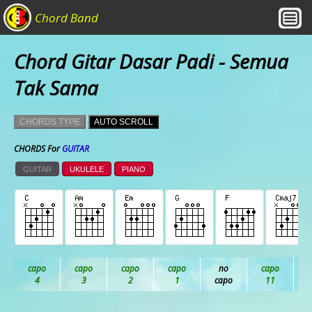
Chord Band
Chord Gitar Dasar Padi - Semua
Tak Sama
CHORDS TYPE
AUTO SCROLL
CHORDS For
GUITAR
GUITAR
UKULELE
PIANO