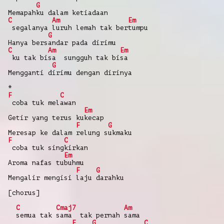
G
Memapahku dalam ketiadaan
C
Am
Em
segalanya luruh lemah tak bertumpu
G
Hanya bersandar pada dirimu
C
Am
Em
ku tak bisa sungguh tak bisa
G
Mengganti dirimu dengan dirinya
*
F
C
coba tuk melawan
Em
Getir yang terus kukecap
F
G
Meresap ke dalam relung sukmaku
F
C
coba tuk singkirkan
Em
Aroma nafas tubuhmu
F
G
Mengalir mengisi laju darahku
[chorus]
C
Cmaj7
Am
semua tak sama tak pernah sama
F
G
C