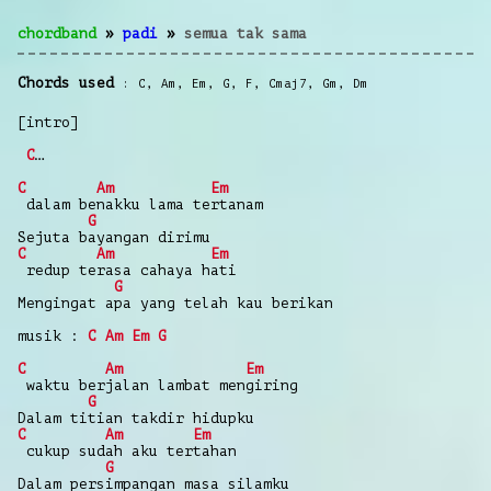
chordband
»
padi
»
semua tak sama
Chords used
C
,
Am
,
Em
,
G
,
F
,
Cmaj7
,
Gm
,
Dm
[intro]
C
…
C
Am
Em
dalam benakku lama tertanam
G
Sejuta bayangan dirimu
C
Am
Em
redup terasa cahaya hati
G
Mengingat apa yang telah kau berikan
musik :
C
Am
Em
G
C
Am
Em
waktu berjalan lambat mengiring
G
Dalam titian takdir hidupku
C
Am
Em
cukup sudah aku tertahan
G
Dalam persimpangan masa silamku