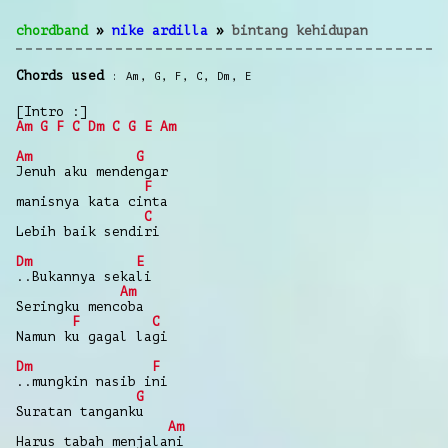
chordband
»
nike ardilla
»
bintang kehidupan
Chords used
Am
,
G
,
F
,
C
,
Dm
,
E
[Intro :]
Am
G
F
C
Dm
C
G
E
Am
Am
G
Jenuh aku mendengar
F
manisnya kata cinta
C
Lebih baik sendiri
Dm
E
..Bukannya sekali
Am
Seringku mencoba
F
C
Namun ku gagal lagi
Dm
F
..mungkin nasib ini
G
Suratan tanganku
Am
Harus tabah menjalani