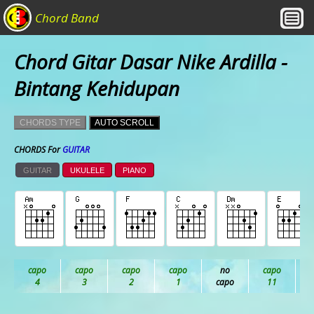
Chord Band
Chord Gitar Dasar Nike Ardilla -
Bintang Kehidupan
CHORDS TYPE
AUTO SCROLL
CHORDS For
GUITAR
GUITAR
UKULELE
PIANO