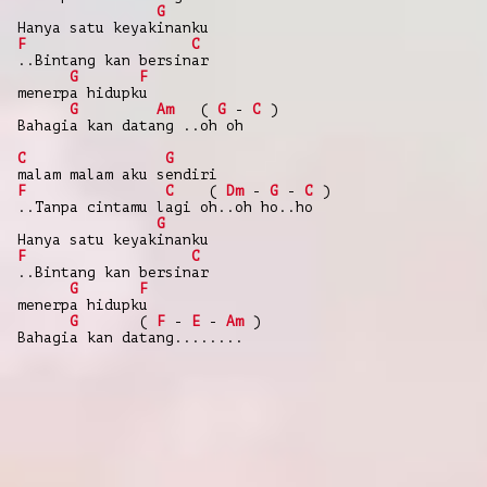
G
Hanya satu keyakinanku
F
C
..Bintang kan bersinar
G
F
menerpa hidupku
G
Am
(
G
-
C
)
Bahagia kan datang ..oh oh
C
G
malam malam aku sendiri
F
C
(
Dm
-
G
-
C
)
..Tanpa cintamu lagi oh..oh ho..ho
G
Hanya satu keyakinanku
F
C
..Bintang kan bersinar
G
F
menerpa hidupku
G
(
F
-
E
-
Am
)
Bahagia kan datang........