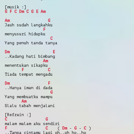
[musik :]
G
F
C
Dm
C
G
E
Am
Am
G
Jauh sudah langkahku
F
menyusuri hidupku
C
Yang penuh tanda tanya
Dm
E
..Kadang hati bimbang
Am
menentukan sikapku
F
C
Tiada tempat mengadu
Dm
F
..Hanya iman di dada
G
Yang membuatku mampu
Am
Slalu tabah menjalani
[Refrain :]
C
G
malam malam aku sendiri
F
C
(
Dm
-
G
-
C
)
..Tanpa cintamu lagi oh..oh ho..ho