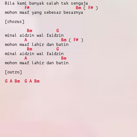
Bila kami banyak salah tak sengaja
F#
Bm
(
F#
)
mohon maaf yang sebesar besarnya
[chorus]
Bm
G
minal aidzin wal faidzin
A
Bm
(
F#
)
mohon maaf lahir dan batin
Bm
G
minal aidzin wal faidzin
A
Bm
mohon maaf lahir dan batin
[outro]
G
A
Bm
G
A
Bm