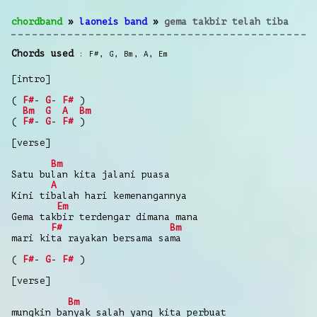
chordband
»
laoneis band
»
gema takbir telah tiba
Chords used
F#
,
G
,
Bm
,
A
,
Em
[intro]
(
F#
-
G
-
F#
)
Bm
G
A
Bm
(
F#
-
G
-
F#
)
[verse]
Bm
Satu bulan kita jalani puasa
A
Kini tibalah hari kemenangannya
Em
Gema takbir terdengar dimana mana
F#
Bm
mari kita rayakan bersama sama
(
F#
-
G
-
F#
)
[verse]
Bm
mungkin banyak salah yang kita perbuat