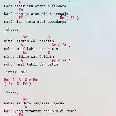
A
Pada bapak ibu ataupun saudara
Em
Dari sengaja atau tidak sengaja
F#
Bm
(
F#
)
mari kita minta maaf kepadanya
[chorus]
Bm
G
minal aidzin wal faidzin
A
Bm
(
F#
)
mohon maaf lahir dan batin
Bm
G
minal aidzin wal faidzin
A
Bm
(
F#
)
mohon maaf lahir dan batin
[interlude]
Bm
G
A
G
A
Bm
(
F#
-
G
-
F#
)
[verse]
Bm
Wahai saudara saudaraku semua
A
Dari yang merantau ataupun di rumah
Em