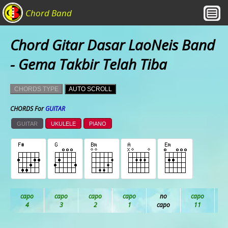
Chord Band
Chord Gitar Dasar LaoNeis Band
- Gema Takbir Telah Tiba
CHORDS TYPE
AUTO SCROLL
CHORDS For
GUITAR
GUITAR
UKULELE
PIANO