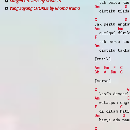
Kangen CHORDS by Dewa 19
tak perlu kau
Dm
G
Yang Sayang CHORDS by Rhoma Irama
cintaku tiada
C
G
Tak perlu engka
Am
Em
curigai dirik
F
tak perlu kau
Dm
cintaku takkan
[musik]
Am
Em
F
C
Bb
A
Dm
G
[verse]
C
G
kasih dengarl
Am
E
walaupun engk
F
C
di dalam hati
Dm
G
hanya ada nam
C