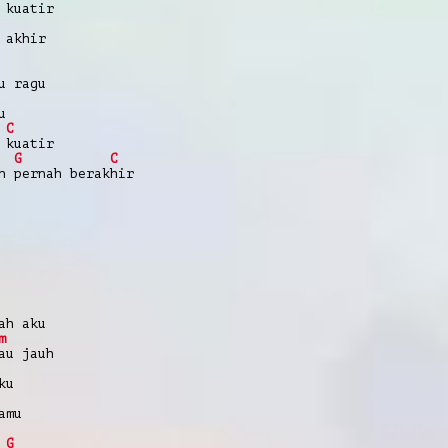
 kuatir
 akhir
u ragu
u
C
 kuatir
G
C
 pernah berakhir
ah aku
m
au jauh
ku
amu
G