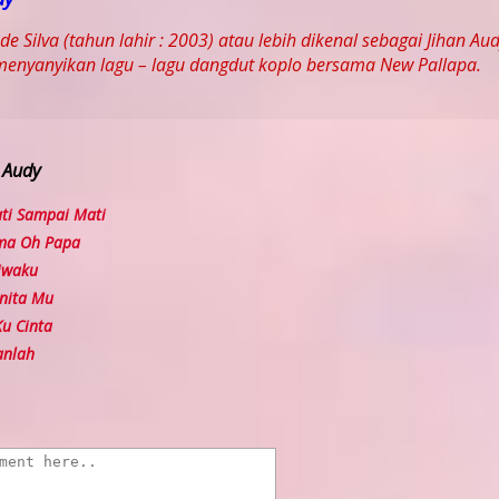
nde Silva (tahun lahir : 2003) atau lebih dikenal sebagai Jihan 
 menyanyikan lagu – lagu dangdut koplo bersama New Pallapa.
n Audy
ti Sampai Mati
a Oh Papa
iwaku
nita Mu
u Cinta
anlah