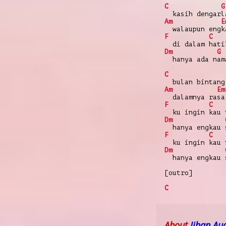
C
G
kasih dengarl
Am
E
walaupun engk
F
C
di dalam hati
Dm
G
hanya ada nam
C
bulan bintang
Am
Em
dalamnya rasa
F
C
ku ingin kau 
Dm
hanya engkau 
F
C
ku ingin kau 
Dm
hanya engkau 
[outro]
C
About
Jihan Au