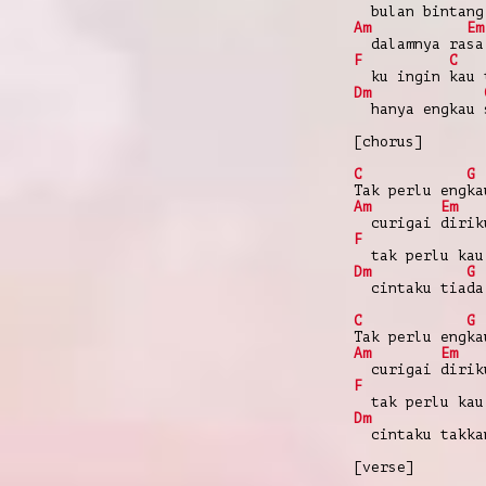
bulan bintang
Am
Em
dalamnya rasa
F
C
ku ingin kau 
Dm
hanya engkau 
[chorus]
C
G
Tak perlu engka
Am
Em
curigai dirik
F
tak perlu kau
Dm
G
cintaku tiada
C
G
Tak perlu engka
Am
Em
curigai dirik
F
tak perlu kau
Dm
cintaku takkan
[verse]