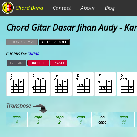
Chord Band
Contact
About
Blog
Chord Gitar Dasar Jihan Audy - Ka
CHORDS TYPE
AUTO SCROLL
CHORDS For
GUITAR
GUITAR
UKULELE
PIANO
Transpose