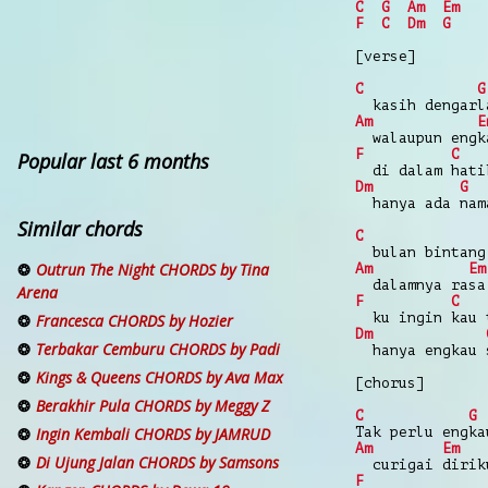
C
G
Am
Em
F
C
Dm
G
[verse]
C
G
kasih dengarl
Am
E
walaupun engk
F
C
Popular last 6 months
di dalam hati
Dm
G
hanya ada nam
Similar chords
C
bulan bintang
Outrun The Night CHORDS by Tina
Am
Em
dalamnya rasa
Arena
F
C
ku ingin kau 
Francesca CHORDS by Hozier
Dm
Terbakar Cemburu CHORDS by Padi
hanya engkau 
Kings & Queens CHORDS by Ava Max
[chorus]
Berakhir Pula CHORDS by Meggy Z
C
G
Tak perlu engka
Ingin Kembali CHORDS by JAMRUD
Am
Em
Di Ujung Jalan CHORDS by Samsons
curigai dirik
F