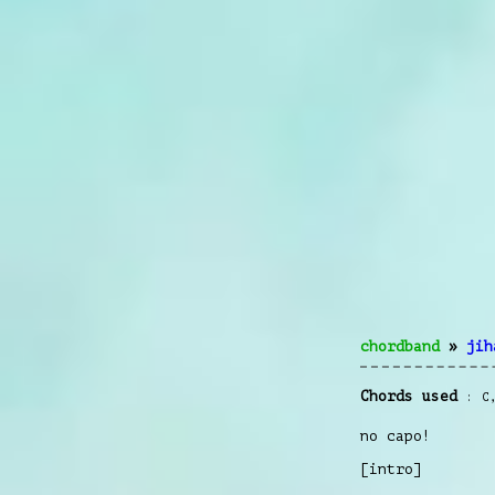
chordband
»
jih
Chords used
C
no capo!
[intro]