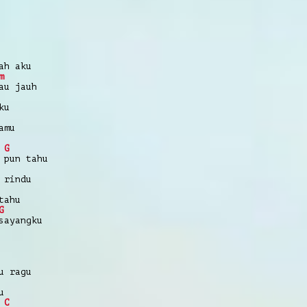
ah aku
m
au jauh
ku
amu
G
 pun tahu
 rindu
tahu
G
sayangku
u ragu
u
C