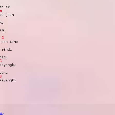
ah aku
m
au jauh
ku
amu
G
 pun tahu
 rindu
tahu
G
sayangku
tahu
G
sayangku
dy