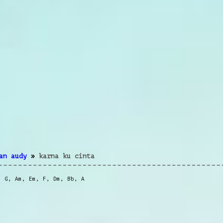
an audy
»
karna ku cinta
,
G
,
Am
,
Em
,
F
,
Dm
,
Bb
,
A