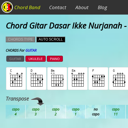
Chord Band
Contact
About
Blog
Chord Gitar Dasar Ikke Nurjanah -
CHORDS TYPE
AUTO SCROLL
CHORDS For
GUITAR
GUITAR
UKULELE
PIANO
Transpose