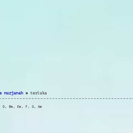
e nurjanah
»
terluka
,
D
,
Bm
,
Em
,
F
,
G
,
Am