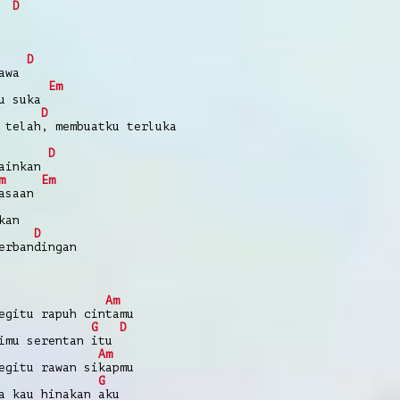
D
D
awa
Em
u suka
D
 telah, membuatku terluka
D
ainkan
m
Em
asaan
kan
D
erbandingan
Am
egitu rapuh cintamu
G
D
imu serentan itu
Am
egitu rawan sikapmu
G
a kau hinakan aku