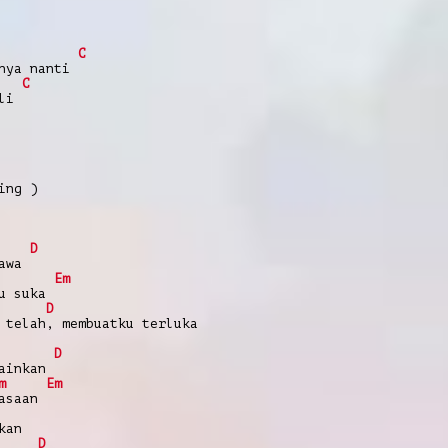
C
nya nanti
C
li
ng )
D
awa
Em
u suka
D
 telah, membuatku terluka
D
ainkan
m
Em
asaan
kan
D