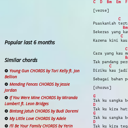
C
D
Bm
Em
F
[verse]
C
Puaskanlah tert
Bm
Sekeras yang ka
C
Karena kini kau
Popular last 6 months
C
Cara yang kau m
B
Similar chords
Tak pandang per
C
Young Gun CHORDS by Tori Kelly ft. Jon
Diriku kau jadi
Bellion
Sebagai bahan p
Mending Fences CHORDS by Jessie
[chorus]
Jordan
G
If You Were Mine CHORDS by Miranda
Tak ku sangka b
Lambert ft. Leon Bridges
D
Tak ku kira hat
Bintang Jatuh CHORDS by Budi Doremi
G
Tak ku sangka b
My Little Love CHORDS by Adele
D
I’ll Be Your Family CHORDS by Yerin
Tak ku kira teg