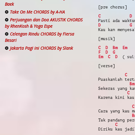
Baek
[pre chorus]
Take On Me CHORDS by A-HA
C
D
Perjuangan dan Doa AKUSTIK CHORDS
Pasti ada waktu
D
G
by RhenKosh & Yoga Espe
Kau kan menyesa
Celengan Rindu CHORDS by Fiersa
[musik]
Besari
Jakarta Pagi ini CHORDS by Slank
C
D
Bm
Em
F
D
G
Em
C
D
( suli
[verse]
C
Puaskanlah tert
Bm
Sekeras yang ka
C
Karena kini kau
C
Cara yang kau m
B
Tak pandang per
C
Diriku kau jadi