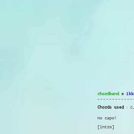
chordband
»
ikk
Chords used
C
no capo!
[intro]