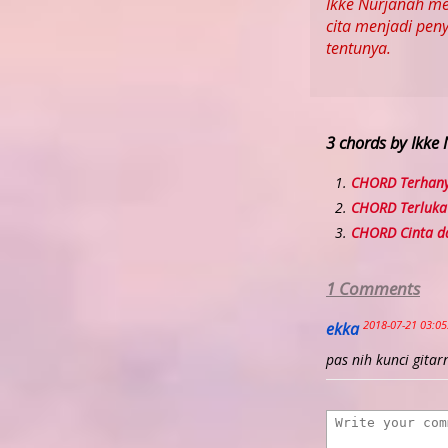
Ikke Nurjanah me
cita menjadi pen
tentunya.
3 chords by Ikke
CHORD Terhany
CHORD Terluka
CHORD Cinta d
1 Comments
2018-07-21 03:05
ekka
pas nih kunci gitar