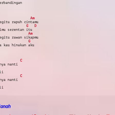
erbandingan
Am
egitu rapuh cintamu
G
D
imu serentan itu
Am
egitu rawan sikapmu
G
a kau hinakan aku
C
nya nanti
li
C
nya nanti
li
janah