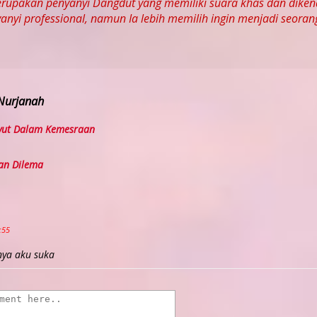
rupakan penyanyi Dangdut yang memiliki suara khas dan dikenal 
yanyi professional, namun Ia lebih memilih ingin menjadi seora
 Nurjanah
ut Dalam Kemesraan
an Dilema
:55
nya aku suka