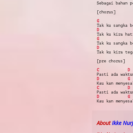
Sebagai bahan p
[chorus]
G
Tak ku sangka b
D
Tak ku kira hat
G
Tak ku sangka b
D
Tak ku kira teg
[pre chorus]
C
D
Pasti ada waktu
D
G
Kau kan menyesa
C
D
Pasti ada waktu
D
G
Kau kan menyesa
About
Ikke Nur