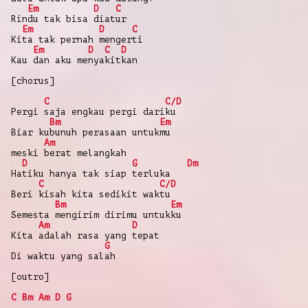
Em
D
C
Rindu tak bisa diatur
Em
D
C
Kita tak pernah mengerti
Em
D
C
D
Kau dan aku menyakitkan
[chorus]
C
C/D
Pergi saja engkau pergi dariku
Bm
Em
Biar kubunuh perasaan untukmu
Am
meski berat melangkah
D
G
Dm
Hatiku hanya tak siap terluka
C
C/D
Beri kisah kita sedikit waktu
Bm
Em
Semesta mengirim dirimu untukku
Am
D
Kita adalah rasa yang tepat
G
Di waktu yang salah
[outro]
C
Bm
Am
D
G