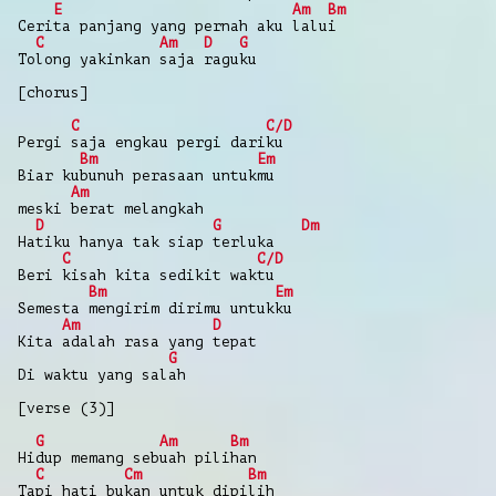
E
Am
Bm
Cerita panjang yang pernah aku lalui
C
Am
D
G
Tolong yakinkan saja raguku
[chorus]
C
C/D
Pergi saja engkau pergi dariku
Bm
Em
Biar kubunuh perasaan untukmu
Am
meski berat melangkah
D
G
Dm
Hatiku hanya tak siap terluka
C
C/D
Beri kisah kita sedikit waktu
Bm
Em
Semesta mengirim dirimu untukku
Am
D
Kita adalah rasa yang tepat
G
Di waktu yang salah
[verse (3)]
G
Am
Bm
Hidup memang sebuah pilihan
C
Cm
Bm
Tapi hati bukan untuk dipilih