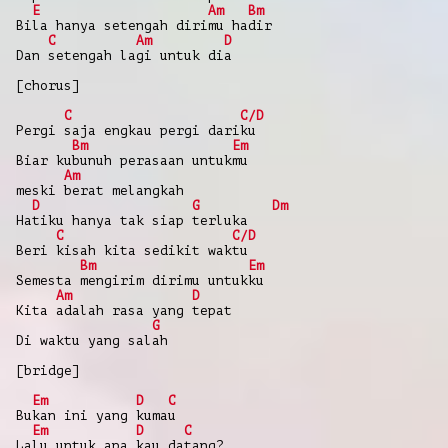
E
Am
Bm
Bila hanya setengah dirimu hadir
C
Am
D
Dan setengah lagi untuk dia
[chorus]
C
C/D
Pergi saja engkau pergi dariku
Bm
Em
Biar kubunuh perasaan untukmu
Am
meski berat melangkah
D
G
Dm
Hatiku hanya tak siap terluka
C
C/D
Beri kisah kita sedikit waktu
Bm
Em
Semesta mengirim dirimu untukku
Am
D
Kita adalah rasa yang tepat
G
Di waktu yang salah
[bridge]
Em
D
C
Bukan ini yang kumau
Em
D
C
Lalu untuk apa kau datang?