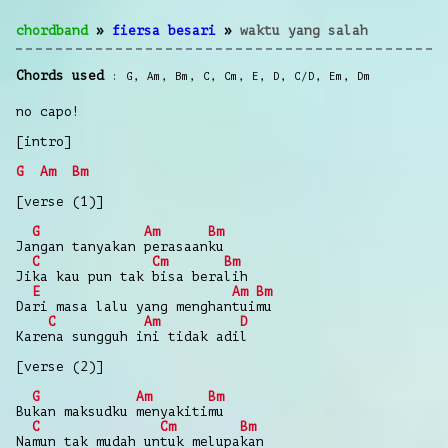
chordband
»
fiersa besari
»
waktu yang salah
Chords used
G
,
Am
,
Bm
,
C
,
Cm
,
E
,
D
,
C/D
,
Em
,
Dm
no capo!
[intro]
G
Am
Bm
[verse (1)]
G
Am
Bm
Jangan tanyakan perasaanku
C
Cm
Bm
Jika kau pun tak bisa beralih
E
Am
Bm
Dari masa lalu yang menghantuimu
C
Am
D
Karena sungguh ini tidak adil
[verse (2)]
G
Am
Bm
Bukan maksudku menyakitimu
C
Cm
Bm
Namun tak mudah untuk melupakan