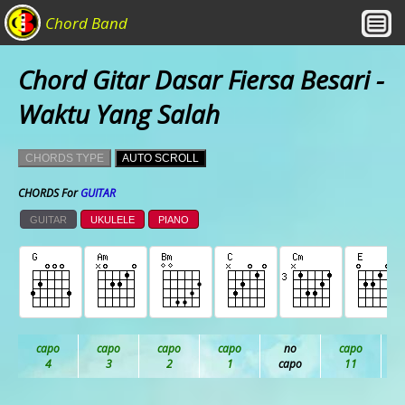
Chord Band
Chord Gitar Dasar Fiersa Besari -
Waktu Yang Salah
CHORDS TYPE
AUTO SCROLL
CHORDS For
GUITAR
GUITAR
UKULELE
PIANO