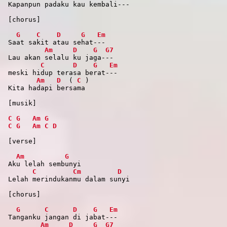
Kapanpun padaku kau kembali---
[chorus]
G
C
D
G
Em
Saat sakit atau sehat---
Am
D
G
G7
Lau akan selalu ku jaga---
C
D
G
Em
meski hidup terasa berat---
Am
D
(
C
)
Kita hadapi bersama
[musik]
C
G
Am
G
C
G
Am
C
D
[verse]
Am
G
Aku lelah sembunyi
C
Cm
D
Lelah merindukanmu dalam sunyi
[chorus]
G
C
D
G
Em
Tanganku jangan di jabat---
Am
D
G
G7