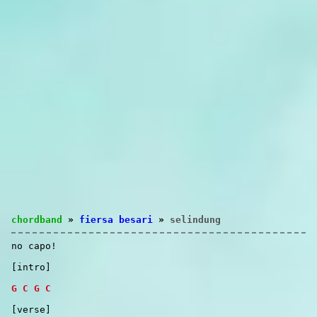
chordband
»
fiersa besari
»
selindung
no capo!
[intro]
G
C
G
C
[verse]