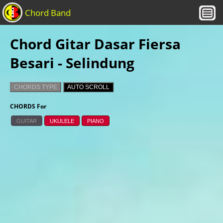
Chord Band
Chord Gitar Dasar Fiersa
Besari - Selindung
CHORDS TYPE
AUTO SCROLL
CHORDS For
GUITAR
UKULELE
PIANO