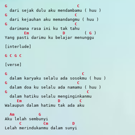
G
C
dari sejak dulu aku mendambamu ( huu )
G
C
dari kejauhan aku memandangmu ( huu )
G
C
darimana rasa ini ku tak tahu
Em
D
(
G
)
Yang pasti darimu ku belajar menunggu
[interlude]
G
C
G
C
[verse]
G
C
dalam karyaku selalu ada sosokmu ( huu )
G
C
dalam doa ku selalu ada namamu ( huu )
G
C
dalam hatiku selalu menginginkanmu
Em
D
C
Walaupun dalam hatimu tak ada aku
Am
G
Aku lelah sembunyi
C
Cm
D
Lelah merindukanmu dalam sunyi