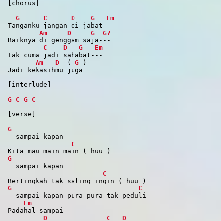
[chorus]
G
C
D
G
Em
Tanganku jangan di jabat---
Am
D
G
G7
Baiknya di genggam saja---
C
D
G
Em
Tak cuma jadi sahabat---
Am
D
(
G
)
Jadi kekasihmu juga
[interlude]
G
C
G
C
[verse]
G
sampai kapan
C
Kita mau main main ( huu )
G
sampai kapan
C
Bertingkah tak saling ingin ( huu )
G
C
sampai kapan pura pura tak peduli
Em
Padahal sampai
D
C
D