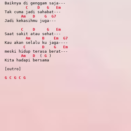
Baiknya di genggam saja---
C
D
G
Em
Tak cuma jadi sahabat---
Am
D
G
G7
Jadi kekasihmu juga---
C
D
G
Em
Saat sakit atau sehat---
Am
B
Em
G7
Kau akan selalu ku jaga----
C
D
G
Em
meski hidup terasa berat---
Am
D
(
G
)
Kita hadapi bersama
[outro]
G
C
G
C
G