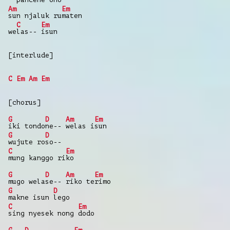
Am
Em
sun njaluk ru
maten
C
Em
we
las--
isun
[interlude]
C
Em
Am
Em
[chorus]
G
D
Am
Em
iki tondo
ne--
welas i
sun
G
D
wujute ro
so--
C
Em
mung kanggo ri
ko
G
D
Am
Em
mugo wela
se--
riko te
rimo
G
D
makne isun
lego
C
Em
sing nyesek nong
dodo