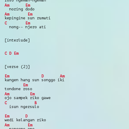
roso ngeman-
ngeman
Am
Em
noring
dodo
Am
Em
kepingine
sun rumati
C
Em
nong--
njero ati
[interlude]
C
D
Em
[verse (2)]
Em
D
Am
kangen hang sun
songgo i
ki
Em
tondone
roso
Am
Em
ojo sampek
riko gawe
C
B
isun ngersu
lo
Em
D
wedi kela
ngan riko
Am
Em
pancene
ono