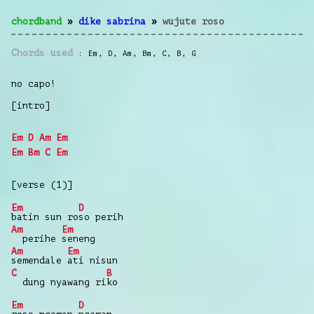
chordband
»
dike sabrina
»
wujute roso
Chords used
Em
,
D
,
Am
,
Bm
,
C
,
B
,
G
no capo!
[intro]
Em
D
Am
Em
Em
Bm
C
Em
[verse (1)]
Em
D
batin sun ro
so perih
Am
Em
perihe
seneng
Am
Em
semendale
ati nisun
C
B
dung nyawang ri
ko
Em
D