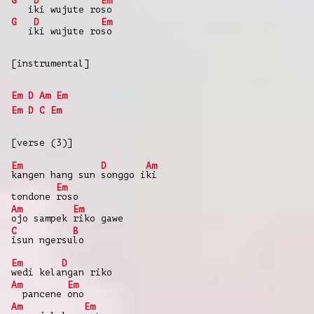
G
D
Em
i
ki wujute ro
so
G
D
Em
i
ki wujute ro
so
[instrumental]
Em
D
Am
Em
Em
D
C
Em
[verse (3)]
Em
D
Am
kangen hang sun
songgo i
ki
Em
tondone
roso
Am
Em
ojo sampek
riko gawe
C
B
isun ngersu
lo
Em
D
wedi kela
ngan riko
Am
Em
pancene
ono
Am
Em