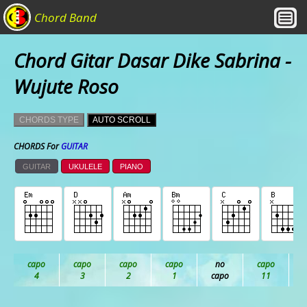
Chord Band
Chord Gitar Dasar Dike Sabrina -
Wujute Roso
CHORDS TYPE
AUTO SCROLL
CHORDS For
GUITAR
GUITAR
UKULELE
PIANO