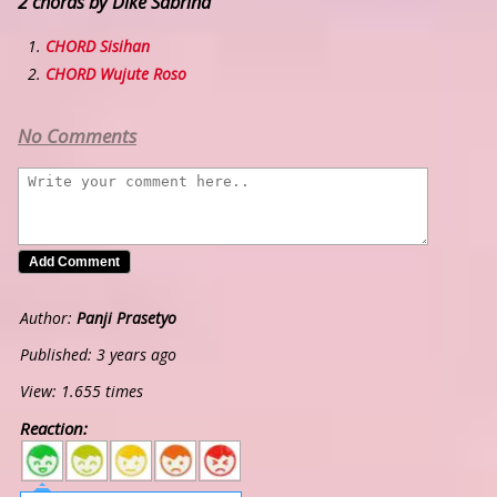
2 chords by Dike Sabrina
CHORD Sisihan
CHORD Wujute Roso
No Comments
Author:
Panji Prasetyo
Published: 3 years ago
View: 1.655 times
Reaction:
5
4
3
2
1