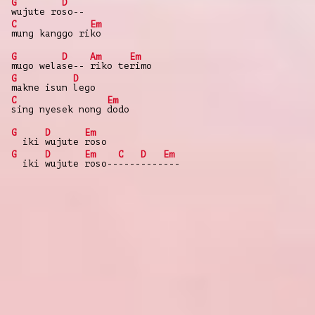
G
D
wujute ro
so--
C
Em
mung kanggo ri
ko
G
D
Am
Em
mugo wela
se--
riko te
rimo
G
D
makne isun
lego
C
Em
sing nyesek nong
dodo
G
D
Em
iki
wujute
roso
G
D
Em
C
D
Em
iki
wujute
roso--
----
----
---