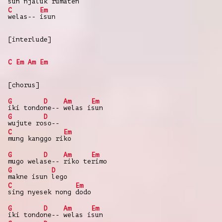
sun njaluk ru
maten
C
Em
welas--
isun
[interlude]
C
Em
Am
Em
[chorus]
G
D
Am
Em
iki tondo
ne--
welas i
sun
G
D
wujute ro
so--
C
Em
mung kanggo ri
ko
G
D
Am
Em
mugo wela
se--
riko te
rimo
G
D
makne isun
lego
C
Em
sing nyesek nong
dodo
G
D
Am
Em
iki tondo
ne--
welas i
sun