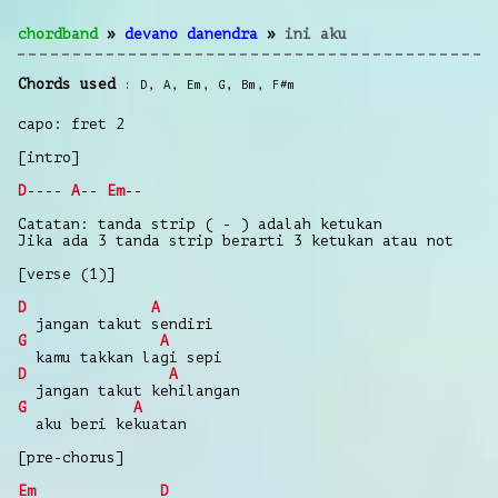
chordband
»
devano danendra
»
ini aku
Chords used
D
,
A
,
Em
,
G
,
Bm
,
F#m
capo: fret 2
[intro]
D
----
A
--
Em
--
Catatan: tanda strip ( - ) adalah ketukan
Jika ada 3 tanda strip berarti 3 ketukan atau not
[verse (1)]
D
A
jangan takut sendiri
G
A
kamu takkan lagi sepi
D
A
jangan takut kehilangan
G
A
aku beri kekuatan
[pre-chorus]
Em
D