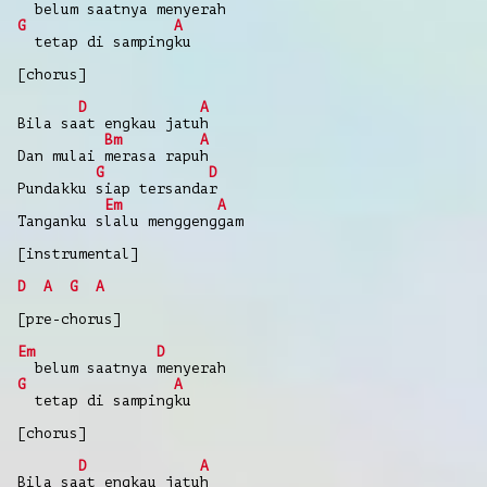
belum saatnya menyerah
G
A
tetap di sampingku
[chorus]
D
A
Bila saat engkau jatuh
Bm
A
Dan mulai merasa rapuh
G
D
Pundakku siap tersandar
Em
A
Tanganku slalu menggenggam
[instrumental]
D
A
G
A
[pre-chorus]
Em
D
belum saatnya menyerah
G
A
tetap di sampingku
[chorus]
D
A
Bila saat engkau jatuh