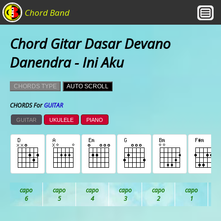
Chord Band
Chord Gitar Dasar Devano
Danendra - Ini Aku
CHORDS TYPE
AUTO SCROLL
CHORDS For
GUITAR
GUITAR
UKULELE
PIANO