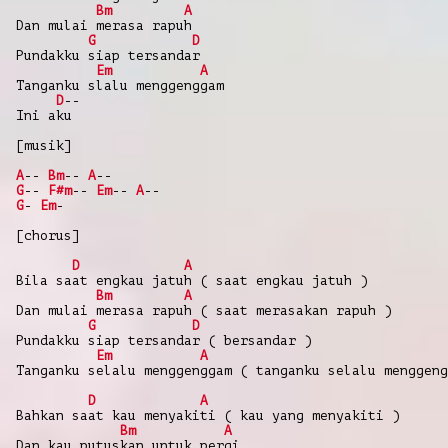
Bm
A
Dan mulai merasa rapuh
G
D
Pundakku siap tersandar
Em
A
Tanganku slalu menggenggam
D
--
Ini aku
[musik]
A
--
Bm
--
A
--
G
--
F#m
--
Em
--
A
--
G
-
Em
-
[chorus]
D
A
Bila saat engkau jatuh ( saat engkau jatuh )
Bm
A
Dan mulai merasa rapuh ( saat merasakan rapuh )
G
D
Pundakku siap tersandar ( bersandar )
Em
A
Tanganku selalu menggenggam ( tanganku selalu menggeng
D
A
Bahkan saat kau menyakiti ( kau yang menyakiti )
Bm
A
Dan kau putuskan untuk pergi