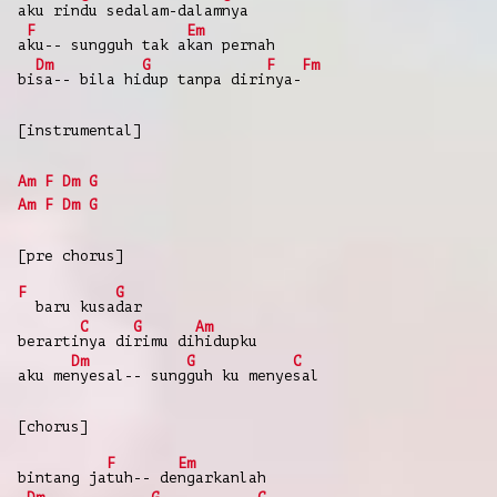
aku rin
du sedalam-dalam
nya
F
Em
a
ku-- sungguh tak a
kan pernah
Dm
G
F
Fm
bi
sa-- bila hi
dup tanpa diri
nya-
[instrumental]
Am
F
Dm
G
Am
F
Dm
G
[pre chorus]
F
G
baru kusa
dar
C
G
Am
berarti
nya di
rimu di
hidupku
Dm
G
C
aku me
nyesal-- sung
guh ku menye
sal
[chorus]
F
Em
bintang ja
tuh-- de
ngarkanlah