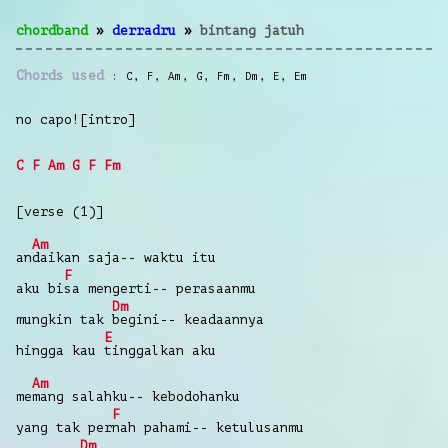
chordband
»
derradru
»
bintang jatuh
Chords used
C
,
F
,
Am
,
G
,
Fm
,
Dm
,
E
,
Em
no capo![intro]
C
F
Am
G
F
Fm
[verse (1)]
Am
an
daikan saja-- waktu itu
F
aku bi
sa mengerti-- perasaanmu
Dm
mungkin tak
begini-- keadaannya
E
hingga kau
tinggalkan aku
Am
me
mang salahku-- kebodohanku
F
yang tak per
nah pahami-- ketulusanmu
Dm