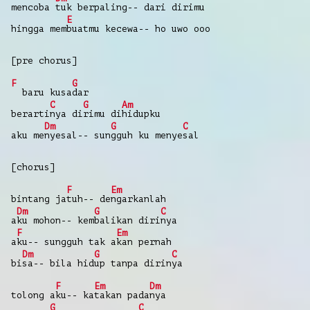
mencoba
tuk berpaling-- dari dirimu
E
hingga mem
buatmu kecewa-- ho uwo ooo
[pre chorus]
F
G
baru kusa
dar
C
G
Am
berarti
nya di
rimu di
hidupku
Dm
G
C
aku me
nyesal-- sun
gguh ku menye
sal
[chorus]
F
Em
bintang ja
tuh-- de
ngarkanlah
Dm
G
C
a
ku mohon-- kem
balikan diri
nya
F
Em
a
ku-- sungguh tak a
kan pernah
Dm
G
C
bi
sa-- bila hid
up tanpa dirin
ya
F
Em
Dm
tolong a
ku-- ka
takan pada
nya
G
C