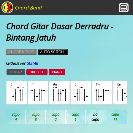
Chord Band
Chord Gitar Dasar Derradru -
Bintang Jatuh
CHORDS TYPE
AUTO SCROLL
CHORDS For
GUITAR
GUITAR
UKULELE
PIANO