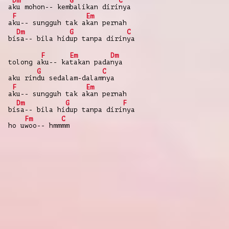
Dm
G
C
a
ku mohon-- kem
balikan diri
nya
F
Em
a
ku-- sungguh tak a
kan pernah
Dm
G
C
bi
sa-- bila hid
up tanpa dirin
ya
F
Em
Dm
tolong a
ku-- ka
takan pada
nya
G
C
aku rin
du sedalam-dalam
nya
F
Em
a
ku-- sungguh tak a
kan pernah
Dm
G
F
bi
sa-- bila hi
dup tanpa diri
nya
Fm
C
ho u
woo-- hmm
mm