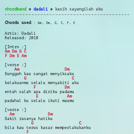
chordband
»
dadali
»
kasih sayangilah aku
Chords used
Am
,
Dm
,
G
,
C
,
F
,
E
Artis: Dadali
Released: 2018
[Intro :]
Am
Dm
G
C
F
Dm
E
Am
[verse :]
Am
Dm
Sungguh kau sangat menyiksaku
G
C
kelakuanmu selalu menyakiti aku
F
Dm
entah salah apa diriku padamu
E
Am
padahal ku selalu ikuti maumu
[verse :]
Am
Dm
Sakit rasanya hatiku
G
C
bila kau terus kasar memperlakukanku
F