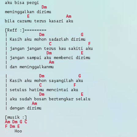
aku bisa pergi
Dm
meninggalkan dirimu
E
Am
bila caramu terus kasari aku
[Reff :]=========
|
Dm
G
| Kasih aku mohon sadarlah dirimu
|
C
F
| jangan jangan terus kau sakiti aku
|
Dm
E
| jangan sampai aku membenci dirimu
|
Am
| dan meninggalkanmu
|
Dm
G
| Kasih aku mohon sayangilah aku
|
C
F
| setulus hatimu mencintai aku
|
Dm
E
| aku sudah bosan bertengkar selalu
|
Am
| dengan dirimu
[musik :]
Am
Dm
G
C
F
Dm
E
Hoo