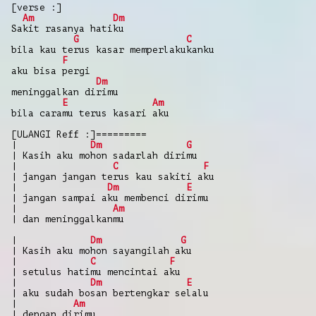
[verse :]
Am
Dm
Sakit rasanya hatiku
G
C
bila kau terus kasar memperlakukanku
F
aku bisa pergi
Dm
meninggalkan dirimu
E
Am
bila caramu terus kasari aku
[ULANGI Reff :]=========
|
Dm
G
| Kasih aku mohon sadarlah dirimu
|
C
F
| jangan jangan terus kau sakiti aku
|
Dm
E
| jangan sampai aku membenci dirimu
|
Am
| dan meninggalkanmu
|
Dm
G
| Kasih aku mohon sayangilah aku
|
C
F
| setulus hatimu mencintai aku
|
Dm
E
| aku sudah bosan bertengkar selalu
|
Am
| dengan dirimu