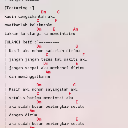
[Featuring :]
Dm
G
Kasih dengarkanlah aku
C
F
maafkanlah kelakuanku
Dm
E
Am
takkan ku ulangi ku mencintaimu
[ULANGI Reff :]=========
|
Dm
G
| Kasih aku mohon sadarlah dirimu
|
C
F
| jangan jangan terus kau sakiti aku
|
Dm
E
| jangan sampai aku membenci dirimu
|
Am
| dan meninggalkanmu
|
Dm
G
| Kasih aku mohon sayangilah aku
|
C
F
| setulus hatimu mencintai aku
|
Dm
E
| aku sudah bosan bertengkar selalu
|
Am
| dengan dirimu
|
Dm
E
| aku sudah bosan bertengkar selalu
|
Am