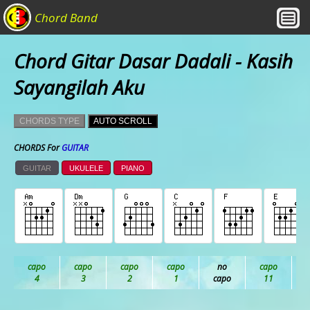
Chord Band
Chord Gitar Dasar Dadali - Kasih
Sayangilah Aku
CHORDS TYPE
AUTO SCROLL
CHORDS For
GUITAR
GUITAR
UKULELE
PIANO